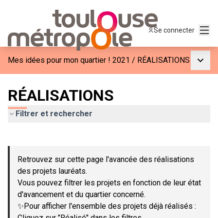
Menu
Se connecter
Menu p
Mes idées pour mon quartier ! 2021
/
RÉALISATIONS
RÉALISATIONS
Filtrer et rechercher
Passer la carte
Leaflet
|
©
OpenStreetMap
contributors
L'élément suivant est une carte qui présente les éléments de c
+
Retrouvez sur cette page l'avancée des réalisations
−
des projets lauréats.
Vous pouvez filtrer les projets en fonction de leur état
d'avancement et du quartier concerné.
✨Pour afficher l'ensemble des projets déjà réalisés :
Cliquez sur "Réalisé" dans les filtres