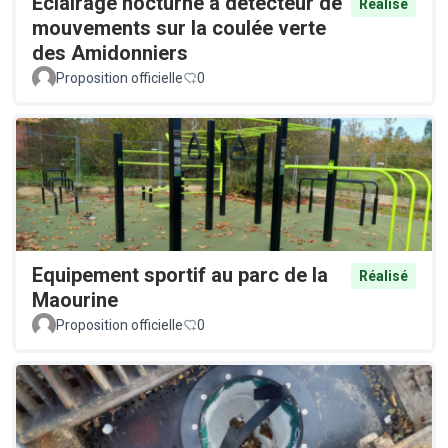
Éclairage nocturne à détecteur de
Réalisé
mouvements sur la coulée verte
des Amidonniers
Proposition officielle
0
Equipement sportif au parc de la
Réalisé
Maourine
Proposition officielle
0