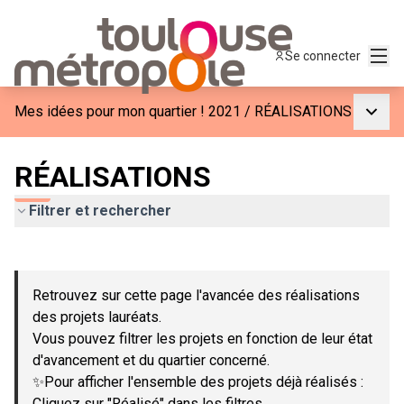
Menu
Se connecter
Menu p
Mes idées pour mon quartier ! 2021
/
RÉALISATIONS
RÉALISATIONS
Filtrer et rechercher
Passer la carte
Leaflet
|
©
OpenStreetMap
contributors
L'élément suivant est une carte qui présente les éléments de c
+
Retrouvez sur cette page l'avancée des réalisations
−
des projets lauréats.
Vous pouvez filtrer les projets en fonction de leur état
d'avancement et du quartier concerné.
✨Pour afficher l'ensemble des projets déjà réalisés :
Cliquez sur "Réalisé" dans les filtres