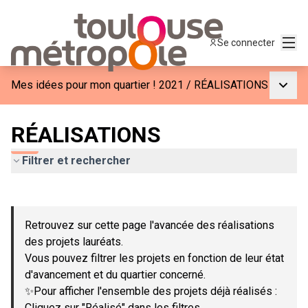
Menu
Se connecter
Menu p
Mes idées pour mon quartier ! 2021
/
RÉALISATIONS
RÉALISATIONS
Filtrer et rechercher
Passer la carte
Leaflet
|
©
OpenStreetMap
contributors
L'élément suivant est une carte qui présente les éléments de c
+
Retrouvez sur cette page l'avancée des réalisations
−
des projets lauréats.
Vous pouvez filtrer les projets en fonction de leur état
d'avancement et du quartier concerné.
✨Pour afficher l'ensemble des projets déjà réalisés :
Cliquez sur "Réalisé" dans les filtres