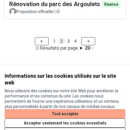
Rénovation du parc des Argoulets
Réalisé
Proposition officielle
0
1
2
3
4
Résultats par page :
20
Voir toutes les propositions retirées
Informations sur les cookies utilisés sur le site
web
Nous utilisons des cookies sur notre site Web pour améliorer la
Conditions d'utilisation
performance et les contenus du site. Les cookies nous
Paramètres des cookies
permettent de fournir une expérience utilisateur et un contenu
Je participe ! sur X
Je participe ! sur Facebook
Je participe ! sur Instagram
plus personnalisés à partir de nos canaux de médias sociaux.
(Lien externe)
(Lien externe)
(Lien externe)
Tout accepter
Accepter seulement les cookies essentiels
Licence Cre
(Lien extern