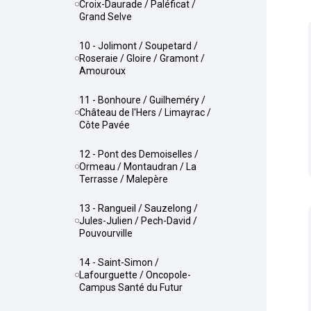
Croix-Daurade / Paléficat /
Grand Selve
10 - Jolimont / Soupetard /
Roseraie / Gloire / Gramont /
Amouroux
11 - Bonhoure / Guilheméry /
Château de l'Hers / Limayrac /
Côte Pavée
12 - Pont des Demoiselles /
Ormeau / Montaudran / La
Terrasse / Malepère
13 - Rangueil / Sauzelong /
Jules-Julien / Pech-David /
Pouvourville
14 - Saint-Simon /
Lafourguette / Oncopole-
Campus Santé du Futur