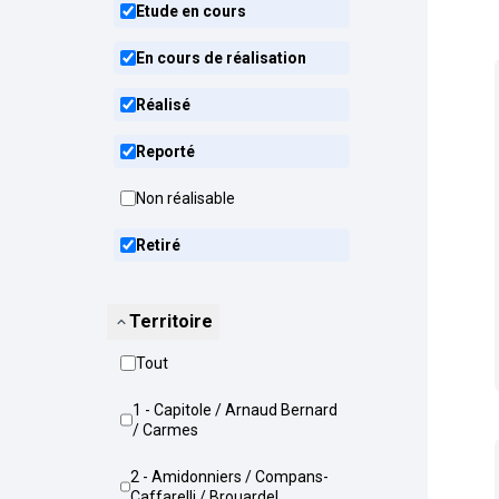
Etude en cours
En cours de réalisation
Réalisé
Reporté
Non réalisable
Retiré
Territoire
Tout
1 - Capitole / Arnaud Bernard
/ Carmes
2 - Amidonniers / Compans-
Caffarelli / Brouardel