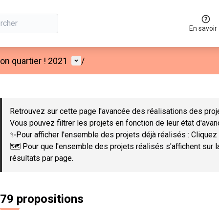
En savoir
Menu utilisateur
n quartier ! 2021
/
 la carte
 suivant est une carte qui présente les éléments de cette page co
Retrouvez sur cette page l'avancée des réalisations des proje
Vous pouvez filtrer les projets en fonction de leur état d'ava
✨Pour afficher l'ensemble des projets déjà réalisés : Cliquez 
🗺️ Pour que l'ensemble des projets réalisés s'affichent sur 
résultats par page.
79 propositions