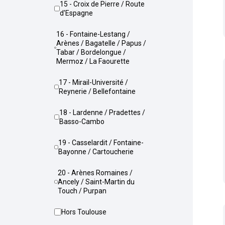
15 - Croix de Pierre / Route
d'Espagne
16 - Fontaine-Lestang /
Arènes / Bagatelle / Papus /
Tabar / Bordelongue /
Mermoz / La Faourette
17 - Mirail-Université /
Reynerie / Bellefontaine
18 - Lardenne / Pradettes /
Basso-Cambo
19 - Casselardit / Fontaine-
Bayonne / Cartoucherie
20 - Arènes Romaines /
Ancely / Saint-Martin du
Touch / Purpan
Hors Toulouse