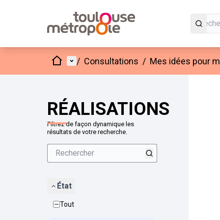
Accueil
Menu principal
/
Consultations
/
Mes idées pour mo
Passer
L'élément
+
−
RÉALISATIONS
Filtrez de façon dynamique les
résultats de votre recherche.
État
Tout