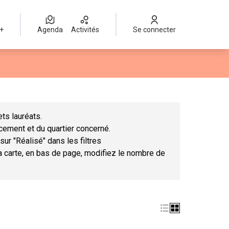
 +
Agenda
Activités
Se connecter
Leaflet
|
©
OpenStreetMap
contributors
mme des points de carte. L'élément peut être utilisé avec un lect
ts lauréats.
ncement et du quartier concerné.
sur "Réalisé" dans les filtres
la carte, en bas de page, modifiez le nombre de