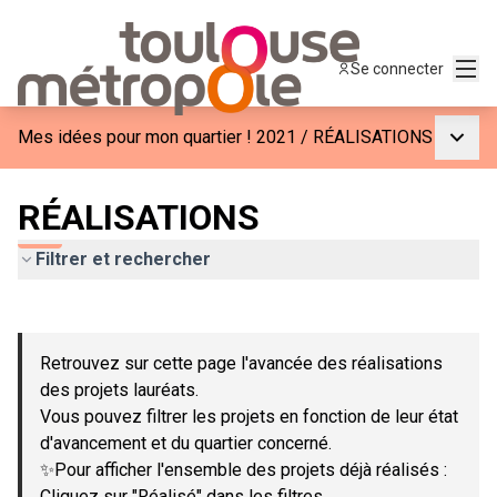
Menu
Se connecter
Menu p
Mes idées pour mon quartier ! 2021
/
RÉALISATIONS
RÉALISATIONS
Filtrer et rechercher
Passer la carte
Leaflet
|
©
OpenStreetMap
contributors
L'élément suivant est une carte qui présente les éléments de c
+
Retrouvez sur cette page l'avancée des réalisations
−
des projets lauréats.
Vous pouvez filtrer les projets en fonction de leur état
d'avancement et du quartier concerné.
✨Pour afficher l'ensemble des projets déjà réalisés :
Cliquez sur "Réalisé" dans les filtres