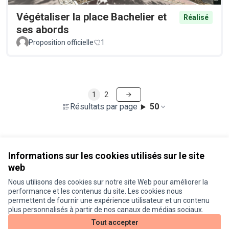
Végétaliser la place Bachelier et
Réalisé
ses abords
Proposition officielle
1
1
2
Résultats par page :
50
Voir toutes les propositions retirées
Informations sur les cookies utilisés sur le site
web
Nous utilisons des cookies sur notre site Web pour améliorer la
Conditions d'utilisation
performance et les contenus du site. Les cookies nous
Paramètres des cookies
permettent de fournir une expérience utilisateur et un contenu
Je participe ! sur X
Je participe ! sur Facebook
Je participe ! sur Instagram
plus personnalisés à partir de nos canaux de médias sociaux.
(Lien externe)
(Lien externe)
(Lien externe)
Tout accepter