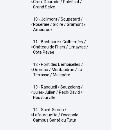
Croix-Daurade / Paléficat /
Grand Selve
10 - Jolimont / Soupetard /
Roseraie / Gloire / Gramont /
Amouroux
11 - Bonhoure / Guilheméry /
Château de l'Hers / Limayrac /
Côte Pavée
12 - Pont des Demoiselles /
Ormeau / Montaudran / La
Terrasse / Malepère
13 - Rangueil / Sauzelong /
Jules-Julien / Pech-David /
Pouvourville
14 - Saint-Simon /
Lafourguette / Oncopole-
Campus Santé du Futur