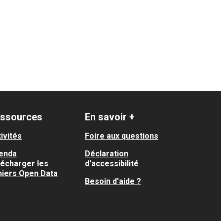
ssources
En savoir +
ivités
Foire aux questions
enda
Déclaration
lécharger les
d'accessibilité
hiers Open Data
Besoin d'aide ?