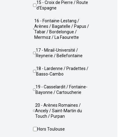
15 - Croix de Pierre / Route
d'Espagne
16 - Fontaine-Lestang /
Arènes / Bagatelle / Papus /
Tabar / Bordelongue /
Mermoz / La Faourette
17 - Mirail-Université /
Reynerie / Bellefontaine
18 - Lardenne / Pradettes /
Basso-Cambo
19 - Casselardit / Fontaine-
Bayonne / Cartoucherie
20 - Arènes Romaines /
Ancely / Saint-Martin du
Touch / Purpan
Hors Toulouse