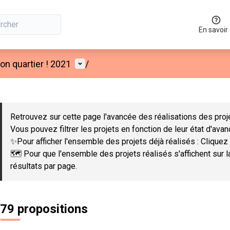
En savoir
Menu utilisateur
n quartier ! 2021
/
 la carte
 suivant est une carte qui présente les éléments de cette page co
Retrouvez sur cette page l'avancée des réalisations des proje
Vous pouvez filtrer les projets en fonction de leur état d'ava
✨Pour afficher l'ensemble des projets déjà réalisés : Cliquez 
🗺️ Pour que l'ensemble des projets réalisés s'affichent sur 
résultats par page.
79 propositions