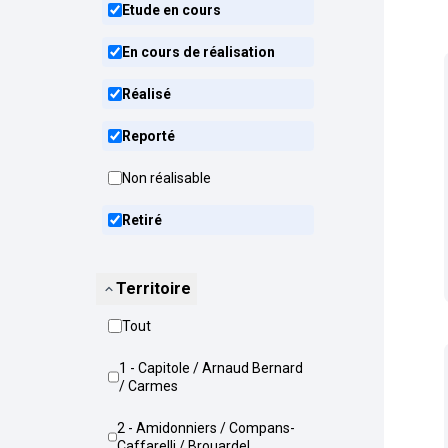
Etude en cours
En cours de réalisation
Réalisé
Reporté
Non réalisable
Retiré
Territoire
Tout
1 - Capitole / Arnaud Bernard
/ Carmes
2 - Amidonniers / Compans-
Caffarelli / Brouardel