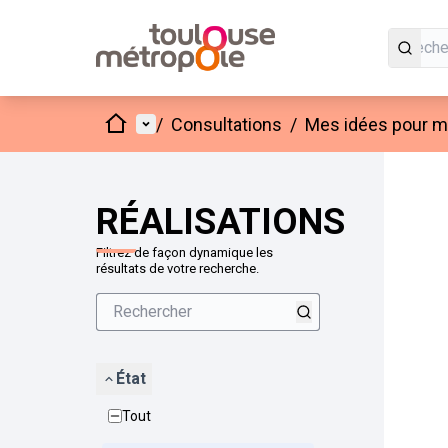
Accueil
Menu principal
/
Consultations
/
Mes idées pour mo
Passer
L'élément
+
−
RÉALISATIONS
Filtrez de façon dynamique les
résultats de votre recherche.
État
Tout