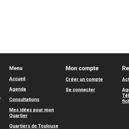
Mon compte
Re
Menu
Accueil
Créer un compte
Act
Agenda
Se connecter
Ag
Té
.
Consultations
fic
Mes idées pour mon
Quartier
Quartiers de Toulouse