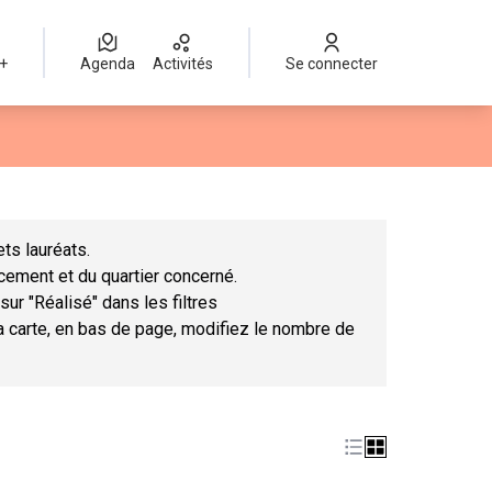
 +
Agenda
Activités
Se connecter
Leaflet
|
©
OpenStreetMap
contributors
mme des points de carte. L'élément peut être utilisé avec un lect
ts lauréats.
ncement et du quartier concerné.
sur "Réalisé" dans les filtres
la carte, en bas de page, modifiez le nombre de