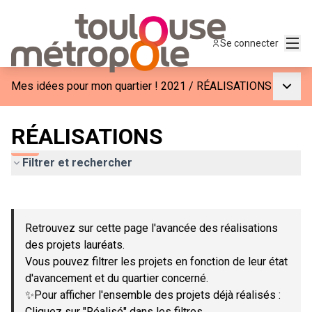
Menu
Se connecter
Menu p
Mes idées pour mon quartier ! 2021
/
RÉALISATIONS
RÉALISATIONS
Filtrer et rechercher
Passer la carte
Leaflet
|
©
OpenStreetMap
contributors
L'élément suivant est une carte qui présente les éléments de c
+
Retrouvez sur cette page l'avancée des réalisations
−
des projets lauréats.
Vous pouvez filtrer les projets en fonction de leur état
d'avancement et du quartier concerné.
✨Pour afficher l'ensemble des projets déjà réalisés :
Cliquez sur "Réalisé" dans les filtres