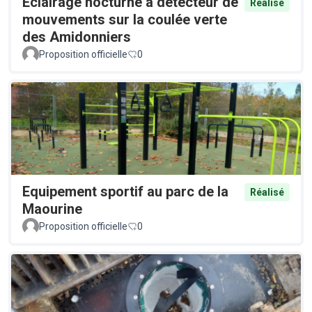
Éclairage nocturne à détecteur de
Réalisé
mouvements sur la coulée verte
des Amidonniers
Proposition officielle
0
Equipement sportif au parc de la
Réalisé
Maourine
Proposition officielle
0