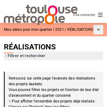
Menu
Se connecter
Menu p
Mes idées pour mon quartier ! 2021
/
RÉALISATIONS
RÉALISATIONS
Filtrer et rechercher
Passer la carte
Leaflet
|
©
OpenStreetMap
contributors
L'élément suivant est une carte qui présente les éléments de c
+
Retrouvez sur cette page l'avancée des réalisations
−
des projets lauréats.
Vous pouvez filtrer les projets en fonction de leur état
d'avancement et du quartier concerné.
✨Pour afficher l'ensemble des projets déjà réalisés :
Cliquez sur "Réalisé" dans les filtres