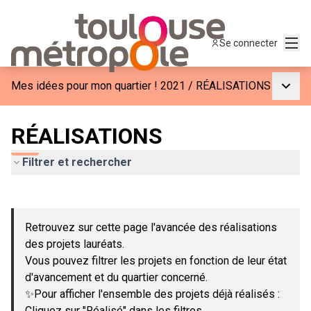
Menu
Se connecter
Menu p
Mes idées pour mon quartier ! 2021
/
RÉALISATIONS
RÉALISATIONS
Filtrer et rechercher
Passer la carte
Leaflet
|
©
OpenStreetMap
contributors
L'élément suivant est une carte qui présente les éléments de c
+
Retrouvez sur cette page l'avancée des réalisations
−
des projets lauréats.
Vous pouvez filtrer les projets en fonction de leur état
d'avancement et du quartier concerné.
✨Pour afficher l'ensemble des projets déjà réalisés :
Cliquez sur "Réalisé" dans les filtres