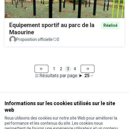
Equipement sportif au parc de la
Réalisé
Maourine
Proposition officielle
0
1
2
3
4
Résultats par page :
25
Voir toutes les propositions retirées
Informations sur les cookies utilisés sur le site
web
Nous utilisons des cookies sur notre site Web pour améliorer la
Conditions d'utilisation
performance et les contenus du site. Les cookies nous
Paramètres des cookies
permettent de fournir une expérience utilisateur et un contenu