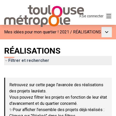
Menu
Se connecter
Menu p
Mes idées pour mon quartier ! 2021
/
RÉALISATIONS
RÉALISATIONS
Filtrer et rechercher
Passer la carte
Leaflet
|
©
OpenStreetMap
contributors
L'élément suivant est une carte qui présente les éléments de c
+
Retrouvez sur cette page l'avancée des réalisations
−
des projets lauréats.
Vous pouvez filtrer les projets en fonction de leur état
d'avancement et du quartier concerné.
✨Pour afficher l'ensemble des projets déjà réalisés :
Cliquez sur "Réalisé" dans les filtres