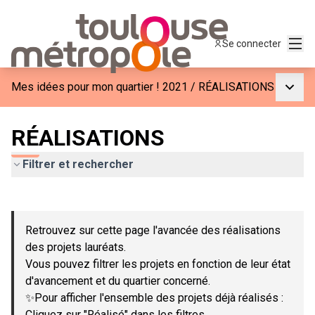
Menu
Se connecter
Menu p
Mes idées pour mon quartier ! 2021
/
RÉALISATIONS
RÉALISATIONS
Filtrer et rechercher
Passer la carte
Leaflet
|
©
OpenStreetMap
contributors
L'élément suivant est une carte qui présente les éléments de c
+
Retrouvez sur cette page l'avancée des réalisations
−
des projets lauréats.
Vous pouvez filtrer les projets en fonction de leur état
d'avancement et du quartier concerné.
✨Pour afficher l'ensemble des projets déjà réalisés :
Cliquez sur "Réalisé" dans les filtres