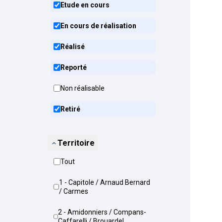
Etude en cours
En cours de réalisation
Réalisé
Reporté
Non réalisable
Retiré
Territoire
Tout
1 - Capitole / Arnaud Bernard
/ Carmes
2 - Amidonniers / Compans-
Caffarelli / Brouardel