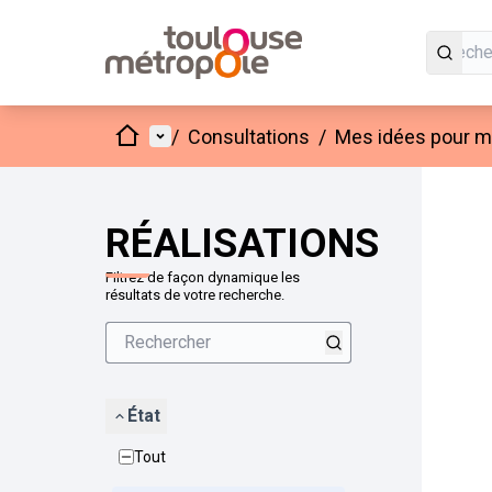
Accueil
Menu principal
/
Consultations
/
Mes idées pour mo
Passer
L'élément
+
−
RÉALISATIONS
Filtrez de façon dynamique les
résultats de votre recherche.
État
Tout