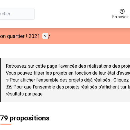
En savoir
Menu utilisateur
n quartier ! 2021
/
 la carte
 suivant est une carte qui présente les éléments de cette page co
Retrouvez sur cette page l'avancée des réalisations des proje
Vous pouvez filtrer les projets en fonction de leur état d'ava
✨Pour afficher l'ensemble des projets déjà réalisés : Cliquez 
🗺️ Pour que l'ensemble des projets réalisés s'affichent sur 
résultats par page.
79 propositions