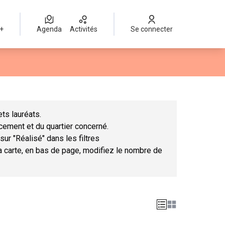
 +
Agenda
Activités
Se connecter
Leaflet
|
©
OpenStreetMap
contributors
mme des points de carte. L'élément peut être utilisé avec un lect
ts lauréats.
ncement et du quartier concerné.
sur "Réalisé" dans les filtres
la carte, en bas de page, modifiez le nombre de