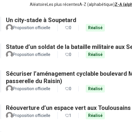
Aléatoire
Les plus récentes
A-Z (alphabétique)
Z-A (alp
Un city-stade à Soupetard
Proposition officielle
0
Réalisé
Statue d’un soldat de la bataille militaire aux 
Proposition officielle
0
Réalisé
Sécuriser l’aménagement cyclable boulevard M
passerelle du Raisin)
Proposition officielle
0
Réalisé
Réouverture d’un espace vert aux Toulousains
Proposition officielle
1
Réalisé