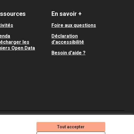
ssources
En savoir +
ivités
Foire aux questions
enda
Déclaration
lécharger les
d'accessibilité
hiers Open Data
Besoin d'aide ?
Je participe ! sur X
Je participe ! sur Faceboo
Je participe ! sur In
Tout accepter
(Lien externe)
(Lien externe)
(Lien externe)