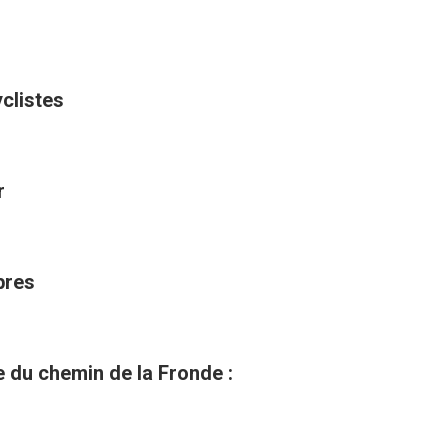
yclistes
r
bres
du chemin de la Fronde :