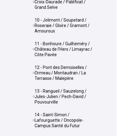
Croix-Daurade / Paléficat /
Grand Selve
10 - Jolimont / Soupetard /
Roseraie / Gloire / Gramont /
Amouroux
11 - Bonhoure / Guilheméry /
Château de l'Hers / Limayrac /
Côte Pavée
12 - Pont des Demoiselles /
Ormeau / Montaudran / La
Terrasse / Malepère
13 - Rangueil / Sauzelong /
Jules-Julien / Pech-David /
Pouvourville
14 - Saint-Simon /
Lafourguette / Oncopole-
Campus Santé du Futur