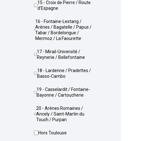
15 - Croix de Pierre / Route
d'Espagne
16 - Fontaine-Lestang /
Arènes / Bagatelle / Papus /
Tabar / Bordelongue /
Mermoz / La Faourette
17 - Mirail-Université /
Reynerie / Bellefontaine
18 - Lardenne / Pradettes /
Basso-Cambo
19 - Casselardit / Fontaine-
Bayonne / Cartoucherie
20 - Arènes Romaines /
Ancely / Saint-Martin du
Touch / Purpan
Hors Toulouse