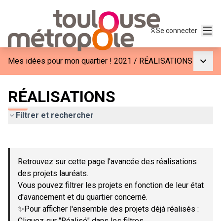
Menu
Se connecter
Menu p
Mes idées pour mon quartier ! 2021
/
RÉALISATIONS
RÉALISATIONS
Filtrer et rechercher
Passer la carte
Leaflet
|
©
OpenStreetMap
contributors
L'élément suivant est une carte qui présente les éléments de c
+
Retrouvez sur cette page l'avancée des réalisations
−
des projets lauréats.
Vous pouvez filtrer les projets en fonction de leur état
d'avancement et du quartier concerné.
✨Pour afficher l'ensemble des projets déjà réalisés :
Cliquez sur "Réalisé" dans les filtres