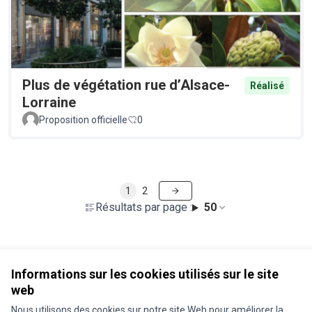
Plus de végétation rue d’Alsace-
Réalisé
Lorraine
Proposition officielle
0
1
2
Résultats par page :
50
Voir toutes les propositions retirées
Informations sur les cookies utilisés sur le site
web
Nous utilisons des cookies sur notre site Web pour améliorer la