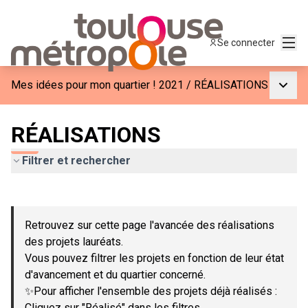
Menu
Se connecter
Menu p
Mes idées pour mon quartier ! 2021
/
RÉALISATIONS
RÉALISATIONS
Filtrer et rechercher
Passer la carte
Leaflet
|
©
OpenStreetMap
contributors
L'élément suivant est une carte qui présente les éléments de c
+
Retrouvez sur cette page l'avancée des réalisations
−
des projets lauréats.
Vous pouvez filtrer les projets en fonction de leur état
d'avancement et du quartier concerné.
✨Pour afficher l'ensemble des projets déjà réalisés :
Cliquez sur "Réalisé" dans les filtres