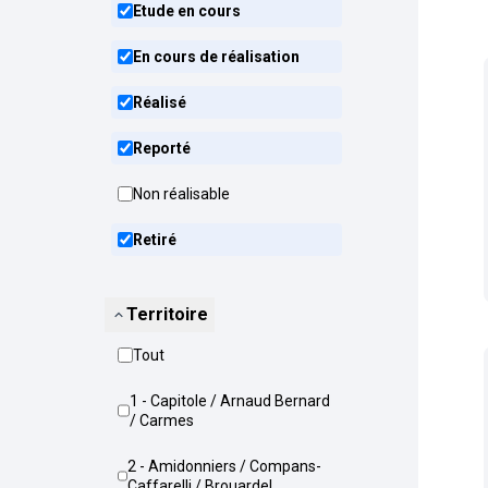
Etude en cours
En cours de réalisation
Réalisé
Reporté
Non réalisable
Retiré
Territoire
Tout
1 - Capitole / Arnaud Bernard
/ Carmes
2 - Amidonniers / Compans-
Caffarelli / Brouardel