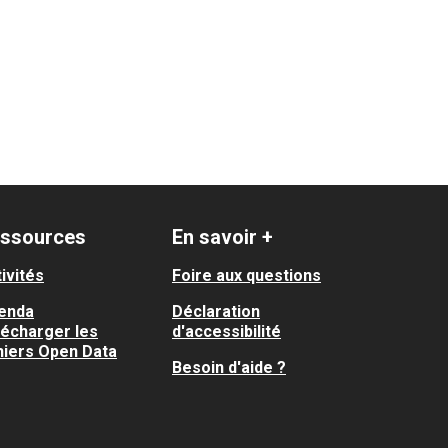
ssources
En savoir +
ivités
Foire aux questions
enda
Déclaration
lécharger les
d'accessibilité
hiers Open Data
Besoin d'aide ?