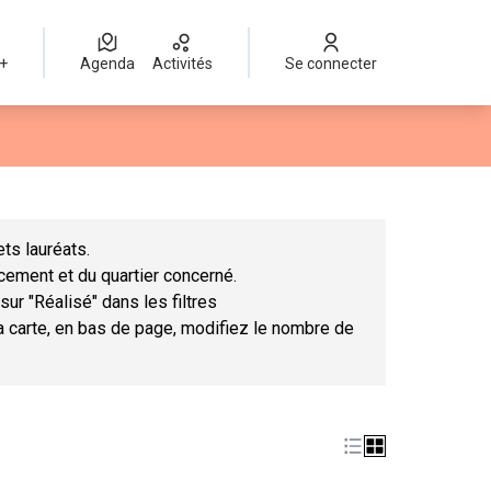
 +
Agenda
Activités
Se connecter
Leaflet
|
©
OpenStreetMap
contributors
mme des points de carte. L'élément peut être utilisé avec un lect
ts lauréats.
ncement et du quartier concerné.
sur "Réalisé" dans les filtres
la carte, en bas de page, modifiez le nombre de