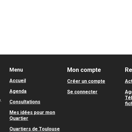
Mon compte
Re
Menu
Accueil
Créer un compte
Act
Agenda
Se connecter
Ag
Té
.
Consultations
fic
Mes idées pour mon
Quartier
Quartiers de Toulouse