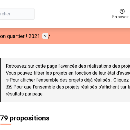
En savoir
Menu utilisateur
n quartier ! 2021
/
 la carte
 suivant est une carte qui présente les éléments de cette page co
Retrouvez sur cette page l'avancée des réalisations des proje
Vous pouvez filtrer les projets en fonction de leur état d'ava
✨Pour afficher l'ensemble des projets déjà réalisés : Cliquez 
🗺️ Pour que l'ensemble des projets réalisés s'affichent sur 
résultats par page.
79 propositions