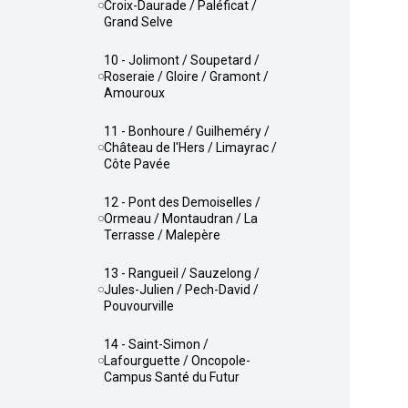
Croix-Daurade / Paléficat /
Grand Selve
10 - Jolimont / Soupetard /
Roseraie / Gloire / Gramont /
Amouroux
11 - Bonhoure / Guilheméry /
Château de l'Hers / Limayrac /
Côte Pavée
12 - Pont des Demoiselles /
Ormeau / Montaudran / La
Terrasse / Malepère
13 - Rangueil / Sauzelong /
Jules-Julien / Pech-David /
Pouvourville
14 - Saint-Simon /
Lafourguette / Oncopole-
Campus Santé du Futur