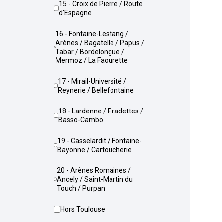
15 - Croix de Pierre / Route
d'Espagne
16 - Fontaine-Lestang /
Arènes / Bagatelle / Papus /
Tabar / Bordelongue /
Mermoz / La Faourette
17 - Mirail-Université /
Reynerie / Bellefontaine
18 - Lardenne / Pradettes /
Basso-Cambo
19 - Casselardit / Fontaine-
Bayonne / Cartoucherie
20 - Arènes Romaines /
Ancely / Saint-Martin du
Touch / Purpan
Hors Toulouse