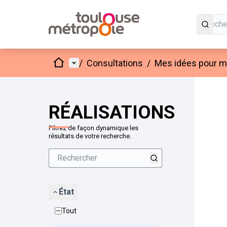
Accueil
Menu principal
/
Consultations
/
Mes idées pour mo
Passer
L'élément
+
−
RÉALISATIONS
Filtrez de façon dynamique les
résultats de votre recherche.
État
Tout