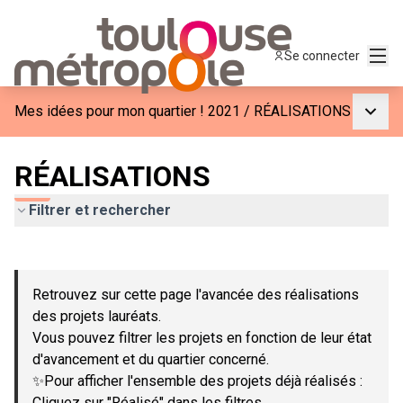
Menu
Se connecter
Menu p
Mes idées pour mon quartier ! 2021
/
RÉALISATIONS
RÉALISATIONS
Filtrer et rechercher
Passer la carte
Leaflet
|
©
OpenStreetMap
contributors
L'élément suivant est une carte qui présente les éléments de c
+
Retrouvez sur cette page l'avancée des réalisations
−
des projets lauréats.
Vous pouvez filtrer les projets en fonction de leur état
d'avancement et du quartier concerné.
✨Pour afficher l'ensemble des projets déjà réalisés :
Cliquez sur "Réalisé" dans les filtres