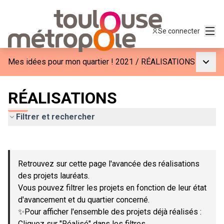
Menu
Se connecter
Menu p
Mes idées pour mon quartier ! 2021
/
RÉALISATIONS
RÉALISATIONS
Filtrer et rechercher
Passer la carte
Leaflet
|
©
OpenStreetMap
contributors
L'élément suivant est une carte qui présente les éléments de c
+
Retrouvez sur cette page l'avancée des réalisations
−
des projets lauréats.
Vous pouvez filtrer les projets en fonction de leur état
d'avancement et du quartier concerné.
✨Pour afficher l'ensemble des projets déjà réalisés :
Cliquez sur "Réalisé" dans les filtres