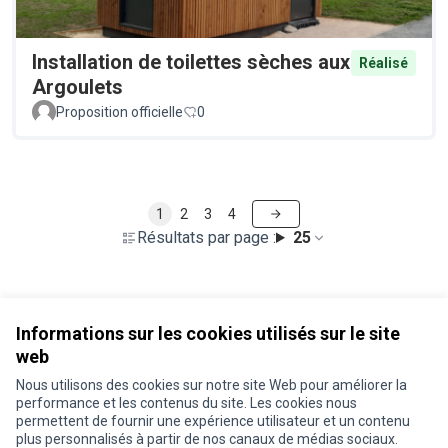
Installation de toilettes sèches aux
Réalisé
Argoulets
Proposition officielle
0
1
2
3
4
Résultats par page :
25
Voir toutes les propositions retirées
Informations sur les cookies utilisés sur le site
web
Nous utilisons des cookies sur notre site Web pour améliorer la
Conditions d'utilisation
performance et les contenus du site. Les cookies nous
Paramètres des cookies
permettent de fournir une expérience utilisateur et un contenu
Je participe ! sur X
Je participe ! sur Facebook
Je participe ! sur Instagram
plus personnalisés à partir de nos canaux de médias sociaux.