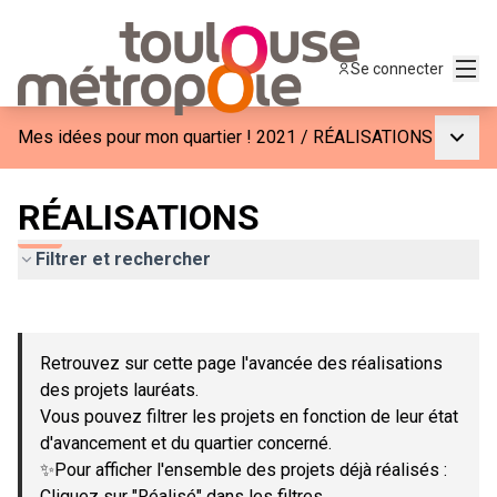
Menu
Se connecter
Menu p
Mes idées pour mon quartier ! 2021
/
RÉALISATIONS
RÉALISATIONS
Filtrer et rechercher
Passer la carte
Leaflet
|
©
OpenStreetMap
contributors
L'élément suivant est une carte qui présente les éléments de c
+
Retrouvez sur cette page l'avancée des réalisations
−
des projets lauréats.
Vous pouvez filtrer les projets en fonction de leur état
d'avancement et du quartier concerné.
✨Pour afficher l'ensemble des projets déjà réalisés :
Cliquez sur "Réalisé" dans les filtres