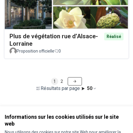
Plus de végétation rue d’Alsace-
Réalisé
Lorraine
Proposition officielle
0
1
2
Résultats par page :
50
Voir toutes les propositions retirées
Informations sur les cookies utilisés sur le site
web
Nous utilisons des cookies sur notre site Web pour améliorer la