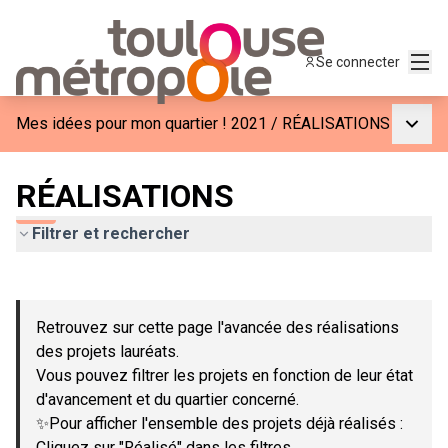
Menu
Se connecter
Menu p
Mes idées pour mon quartier ! 2021
/
RÉALISATIONS
RÉALISATIONS
Filtrer et rechercher
Passer la carte
Leaflet
|
©
OpenStreetMap
contributors
L'élément suivant est une carte qui présente les éléments de c
+
Retrouvez sur cette page l'avancée des réalisations
−
des projets lauréats.
Vous pouvez filtrer les projets en fonction de leur état
d'avancement et du quartier concerné.
✨Pour afficher l'ensemble des projets déjà réalisés :
Cliquez sur "Réalisé" dans les filtres