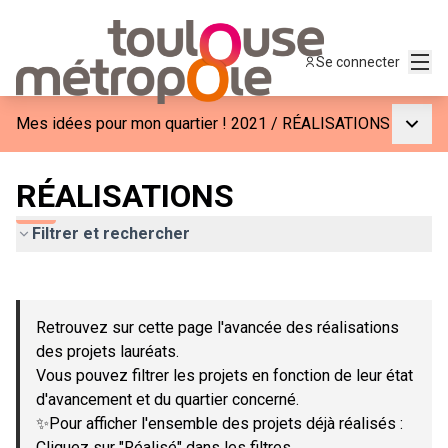
Menu
Se connecter
Menu p
Mes idées pour mon quartier ! 2021
/
RÉALISATIONS
RÉALISATIONS
Filtrer et rechercher
Passer la carte
Leaflet
|
©
OpenStreetMap
contributors
L'élément suivant est une carte qui présente les éléments de c
+
Retrouvez sur cette page l'avancée des réalisations
−
des projets lauréats.
Vous pouvez filtrer les projets en fonction de leur état
d'avancement et du quartier concerné.
✨Pour afficher l'ensemble des projets déjà réalisés :
Cliquez sur "Réalisé" dans les filtres