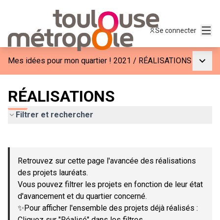
Menu
Se connecter
Menu p
Mes idées pour mon quartier ! 2021
/
RÉALISATIONS
RÉALISATIONS
Filtrer et rechercher
Passer la carte
Leaflet
|
©
OpenStreetMap
contributors
L'élément suivant est une carte qui présente les éléments de c
+
Retrouvez sur cette page l'avancée des réalisations
−
des projets lauréats.
Vous pouvez filtrer les projets en fonction de leur état
d'avancement et du quartier concerné.
✨Pour afficher l'ensemble des projets déjà réalisés :
Cliquez sur "Réalisé" dans les filtres