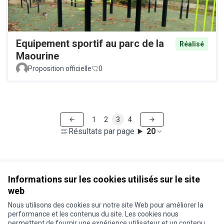
Equipement sportif au parc de la
Réalisé
Maourine
Proposition officielle
0
1
2
3
4
Résultats par page :
20
Voir toutes les propositions retirées
Informations sur les cookies utilisés sur le site
web
Nous utilisons des cookies sur notre site Web pour améliorer la
Conditions d'utilisation
performance et les contenus du site. Les cookies nous
Paramètres des cookies
permettent de fournir une expérience utilisateur et un contenu