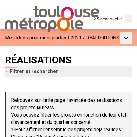
Menu
Se connecter
Menu p
Mes idées pour mon quartier ! 2021
/
RÉALISATIONS
RÉALISATIONS
Filtrer et rechercher
Passer la carte
Leaflet
|
©
OpenStreetMap
contributors
L'élément suivant est une carte qui présente les éléments de c
+
Retrouvez sur cette page l'avancée des réalisations
−
des projets lauréats.
Vous pouvez filtrer les projets en fonction de leur état
d'avancement et du quartier concerné.
✨Pour afficher l'ensemble des projets déjà réalisés :
Cliquez sur "Réalisé" dans les filtres