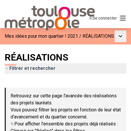
Menu
Se connecter
Menu p
Mes idées pour mon quartier ! 2021
/
RÉALISATIONS
RÉALISATIONS
Filtrer et rechercher
Passer la carte
Leaflet
|
©
OpenStreetMap
contributors
L'élément suivant est une carte qui présente les éléments de c
+
Retrouvez sur cette page l'avancée des réalisations
−
des projets lauréats.
Vous pouvez filtrer les projets en fonction de leur état
d'avancement et du quartier concerné.
✨Pour afficher l'ensemble des projets déjà réalisés :
Cliquez sur "Réalisé" dans les filtres