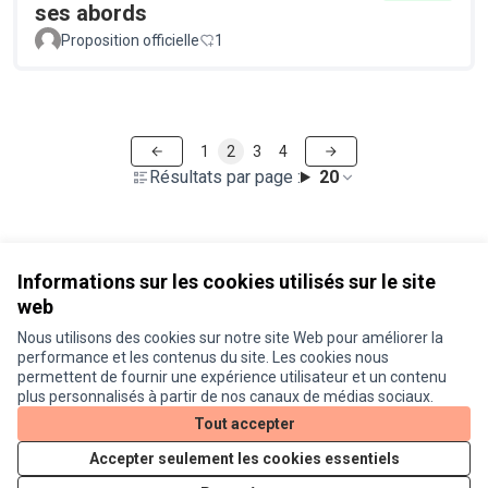
ses abords
Proposition officielle
1
1
2
3
4
Résultats par page :
20
Voir toutes les propositions retirées
Informations sur les cookies utilisés sur le site
web
Nous utilisons des cookies sur notre site Web pour améliorer la
Conditions d'utilisation
performance et les contenus du site. Les cookies nous
Paramètres des cookies
permettent de fournir une expérience utilisateur et un contenu
Je participe ! sur X
Je participe ! sur Facebook
Je participe ! sur Instagram
plus personnalisés à partir de nos canaux de médias sociaux.
(Lien externe)
(Lien externe)
(Lien externe)
Tout accepter
Accepter seulement les cookies essentiels
Licence Cre
(Lien extern