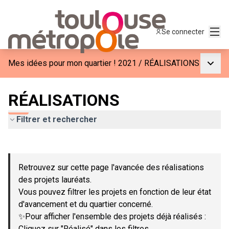
Menu
Se connecter
Menu p
Mes idées pour mon quartier ! 2021
/
RÉALISATIONS
RÉALISATIONS
Filtrer et rechercher
Passer la carte
Leaflet
|
©
OpenStreetMap
contributors
L'élément suivant est une carte qui présente les éléments de c
+
Retrouvez sur cette page l'avancée des réalisations
−
des projets lauréats.
Vous pouvez filtrer les projets en fonction de leur état
d'avancement et du quartier concerné.
✨Pour afficher l'ensemble des projets déjà réalisés :
Cliquez sur "Réalisé" dans les filtres