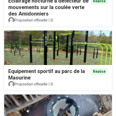
Éclairage nocturne à détecteur de
Réalisé
mouvements sur la coulée verte
des Amidonniers
Proposition officielle
0
Equipement sportif au parc de la
Réalisé
Maourine
Proposition officielle
0