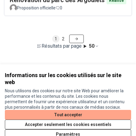
Rénovation du parc des Argoulets
Réalisé
Proposition officielle
0
1
2
Résultats par page :
50
Voir toutes les propositions retirées
Informations sur les cookies utilisés sur le site
web
Nous utilisons des cookies sur notre site Web pour améliorer la
Conditions d'utilisation
performance et les contenus du site. Les cookies nous
Paramètres des cookies
permettent de fournir une expérience utilisateur et un contenu
Je participe ! sur X
Je participe ! sur Facebook
Je participe ! sur Instagram
plus personnalisés à partir de nos canaux de médias sociaux.
(Lien externe)
(Lien externe)
(Lien externe)
Tout accepter
Accepter seulement les cookies essentiels
Licence Cre
(Lien extern
Paramètres
(Lien externe)