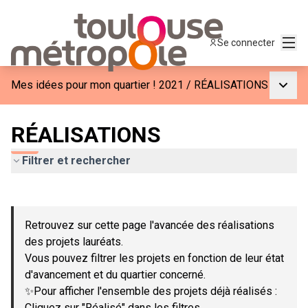
Menu
Se connecter
Menu p
Mes idées pour mon quartier ! 2021
/
RÉALISATIONS
RÉALISATIONS
Filtrer et rechercher
Passer la carte
Leaflet
|
©
OpenStreetMap
contributors
L'élément suivant est une carte qui présente les éléments de c
+
Retrouvez sur cette page l'avancée des réalisations
−
des projets lauréats.
Vous pouvez filtrer les projets en fonction de leur état
d'avancement et du quartier concerné.
✨Pour afficher l'ensemble des projets déjà réalisés :
Cliquez sur "Réalisé" dans les filtres