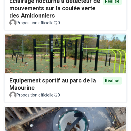
Éclairage nocturne à détecteur de
Réalisé
mouvements sur la coulée verte
des Amidonniers
Proposition officielle
0
Equipement sportif au parc de la
Réalisé
Maourine
Proposition officielle
0