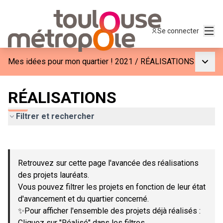
Menu
Se connecter
Menu p
Mes idées pour mon quartier ! 2021
/
RÉALISATIONS
RÉALISATIONS
Filtrer et rechercher
Passer la carte
Leaflet
|
©
OpenStreetMap
contributors
L'élément suivant est une carte qui présente les éléments de c
+
Retrouvez sur cette page l'avancée des réalisations
−
des projets lauréats.
Vous pouvez filtrer les projets en fonction de leur état
d'avancement et du quartier concerné.
✨Pour afficher l'ensemble des projets déjà réalisés :
Cliquez sur "Réalisé" dans les filtres