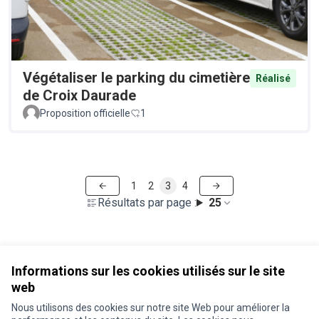
Végétaliser le parking du cimetière
Réalisé
de Croix Daurade
Proposition officielle
1
1
2
3
4
Résultats par page :
25
Voir toutes les propositions retirées
Informations sur les cookies utilisés sur le site
web
Nous utilisons des cookies sur notre site Web pour améliorer la
Conditions d'utilisation