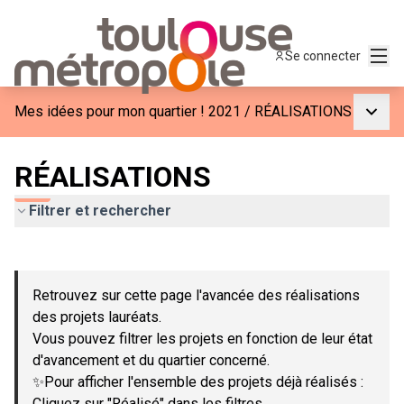
Menu
Se connecter
Menu p
Mes idées pour mon quartier ! 2021
/
RÉALISATIONS
RÉALISATIONS
Filtrer et rechercher
Passer la carte
Leaflet
|
©
OpenStreetMap
contributors
L'élément suivant est une carte qui présente les éléments de c
+
Retrouvez sur cette page l'avancée des réalisations
−
des projets lauréats.
Vous pouvez filtrer les projets en fonction de leur état
d'avancement et du quartier concerné.
✨Pour afficher l'ensemble des projets déjà réalisés :
Cliquez sur "Réalisé" dans les filtres