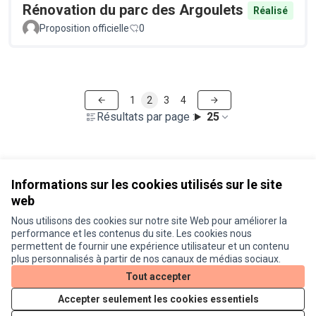
Rénovation du parc des Argoulets
Réalisé
Proposition officielle
0
1
2
3
4
Résultats par page :
25
Voir toutes les propositions retirées
Informations sur les cookies utilisés sur le site
web
Nous utilisons des cookies sur notre site Web pour améliorer la
Conditions d'utilisation
performance et les contenus du site. Les cookies nous
Paramètres des cookies
permettent de fournir une expérience utilisateur et un contenu
Je participe ! sur X
Je participe ! sur Facebook
Je participe ! sur Instagram
plus personnalisés à partir de nos canaux de médias sociaux.
(Lien externe)
(Lien externe)
(Lien externe)
Tout accepter
Accepter seulement les cookies essentiels
Licence Cre
(Lien extern