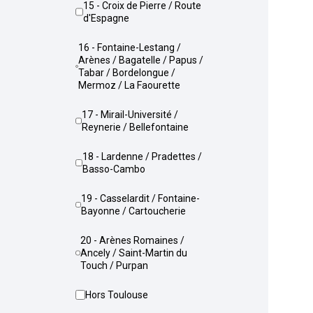
15 - Croix de Pierre / Route
d'Espagne
16 - Fontaine-Lestang /
Arènes / Bagatelle / Papus /
Tabar / Bordelongue /
Mermoz / La Faourette
17 - Mirail-Université /
Reynerie / Bellefontaine
18 - Lardenne / Pradettes /
Basso-Cambo
19 - Casselardit / Fontaine-
Bayonne / Cartoucherie
20 - Arènes Romaines /
Ancely / Saint-Martin du
Touch / Purpan
Hors Toulouse