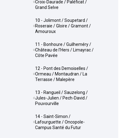
Croix-Daurade / Paléficat /
Grand Selve
10 - Jolimont / Soupetard /
Roseraie / Gloire / Gramont /
Amouroux
11 - Bonhoure / Guilheméry /
Château de l'Hers / Limayrac /
Côte Pavée
12 - Pont des Demoiselles /
Ormeau / Montaudran / La
Terrasse / Malepère
13 - Rangueil / Sauzelong /
Jules-Julien / Pech-David /
Pouvourville
14 - Saint-Simon /
Lafourguette / Oncopole-
Campus Santé du Futur