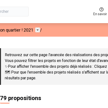
En savoir
Menu utilisateur
n quartier ! 2021
/
 la carte
 suivant est une carte qui présente les éléments de cette page co
Retrouvez sur cette page l'avancée des réalisations des proje
Vous pouvez filtrer les projets en fonction de leur état d'ava
✨Pour afficher l'ensemble des projets déjà réalisés : Cliquez 
🗺️ Pour que l'ensemble des projets réalisés s'affichent sur 
résultats par page.
79 propositions