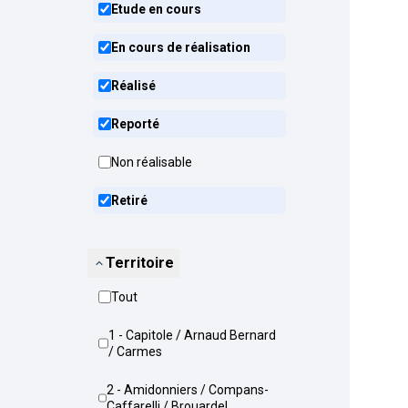
Etude en cours
En cours de réalisation
Réalisé
Reporté
Non réalisable
Retiré
Territoire
Tout
1 - Capitole / Arnaud Bernard
/ Carmes
2 - Amidonniers / Compans-
Caffarelli / Brouardel