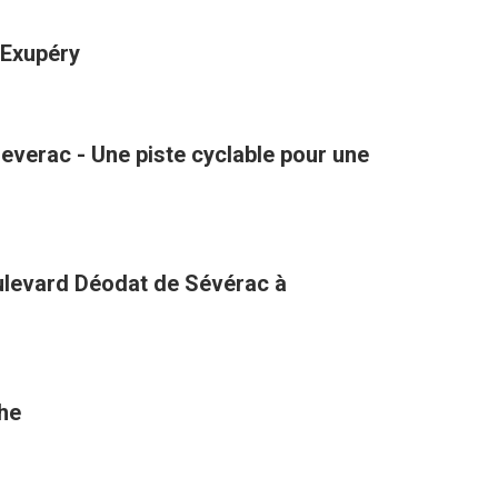
-Exupéry
verac - Une piste cyclable pour une
oulevard Déodat de Sévérac à
the