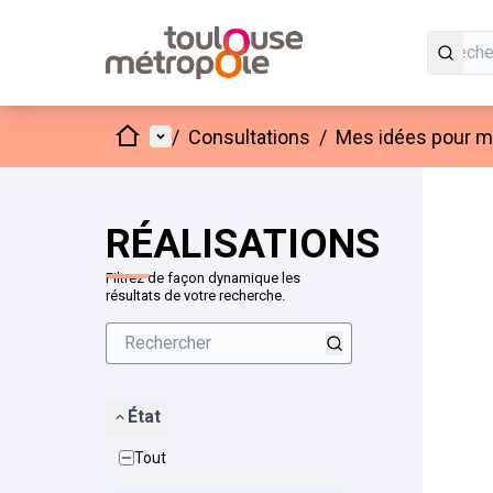
Accueil
Menu principal
/
Consultations
/
Mes idées pour mo
Passer
L'élément
+
−
RÉALISATIONS
Filtrez de façon dynamique les
résultats de votre recherche.
État
Tout