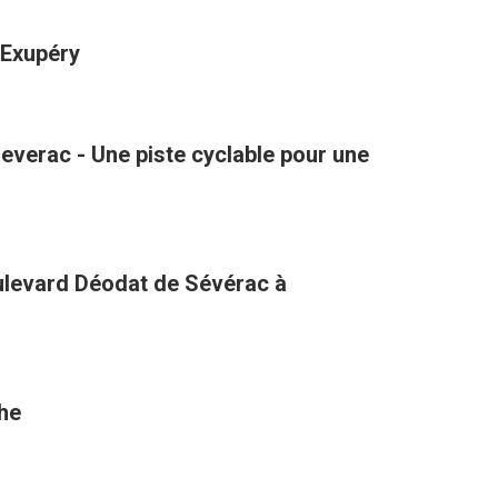
-Exupéry
verac - Une piste cyclable pour une
oulevard Déodat de Sévérac à
the