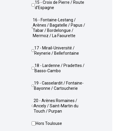
15 - Croix de Pierre / Route
d'Espagne
16 - Fontaine-Lestang /
Arènes / Bagatelle / Papus /
Tabar / Bordelongue /
Mermoz / La Faourette
17 - Mirail-Université /
Reynerie / Bellefontaine
18 - Lardenne / Pradettes /
Basso-Cambo
19 - Casselardit / Fontaine-
Bayonne / Cartoucherie
20 - Arènes Romaines /
Ancely / Saint-Martin du
Touch / Purpan
Hors Toulouse