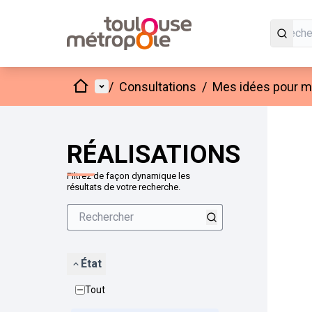
Accueil
Menu principal
/
Consultations
/
Mes idées pour mo
Passer
L'élément
+
−
RÉALISATIONS
Filtrez de façon dynamique les
résultats de votre recherche.
État
Tout