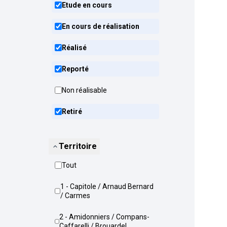
Etude en cours
En cours de réalisation
Réalisé
Reporté
Non réalisable
Retiré
Territoire
Tout
1 - Capitole / Arnaud Bernard
/ Carmes
2 - Amidonniers / Compans-
Caffarelli / Brouardel