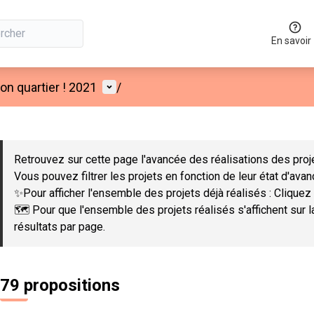
En savoir
Menu utilisateur
n quartier ! 2021
/
 la carte
 suivant est une carte qui présente les éléments de cette page co
Retrouvez sur cette page l'avancée des réalisations des proje
Vous pouvez filtrer les projets en fonction de leur état d'ava
✨Pour afficher l'ensemble des projets déjà réalisés : Cliquez 
🗺️ Pour que l'ensemble des projets réalisés s'affichent sur 
résultats par page.
79 propositions