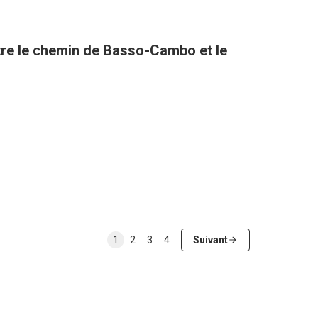
tre le chemin de Basso-Cambo et le
1
2
3
4
Suivant