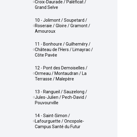
Croix-Daurade / Paléficat /
Grand Selve
10 - Jolimont / Soupetard /
Roseraie / Gloire / Gramont /
Amouroux
11 - Bonhoure / Guilheméry /
Château de l'Hers / Limayrac /
Côte Pavée
12 - Pont des Demoiselles /
Ormeau / Montaudran / La
Terrasse / Malepère
13 - Rangueil / Sauzelong /
Jules-Julien / Pech-David /
Pouvourville
14 - Saint-Simon /
Lafourguette / Oncopole-
Campus Santé du Futur