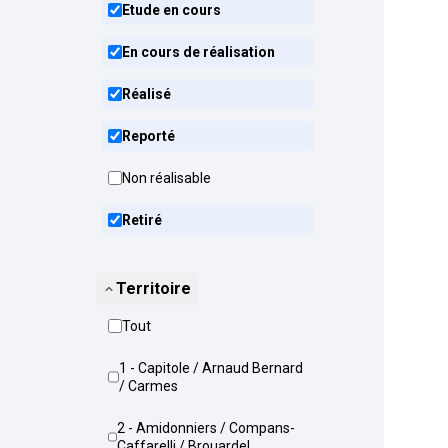
Etude en cours
En cours de réalisation
Réalisé
Reporté
Non réalisable
Retiré
Territoire
Tout
1 - Capitole / Arnaud Bernard
/ Carmes
2 - Amidonniers / Compans-
Caffarelli / Brouardel