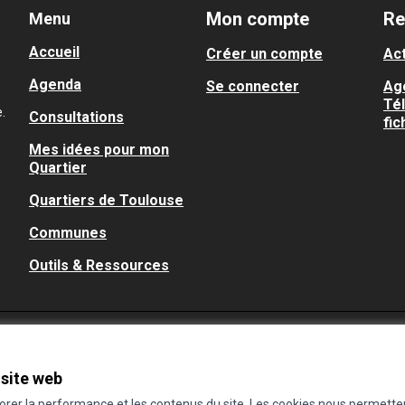
Mon compte
Re
Menu
Accueil
Créer un compte
Act
Agenda
Se connecter
Ag
Té
.
Consultations
fic
Mes idées pour mon
Quartier
Quartiers de Toulouse
Communes
Outils & Ressources
 site web
iorer la performance et les contenus du site. Les cookies nous permette