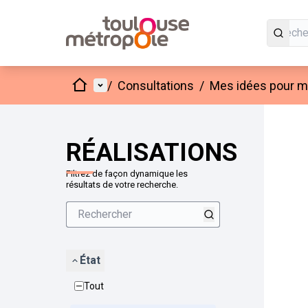
Accueil
Menu principal
/
Consultations
/
Mes idées pour mo
Passer
L'élément
+
−
RÉALISATIONS
Filtrez de façon dynamique les
résultats de votre recherche.
État
Tout