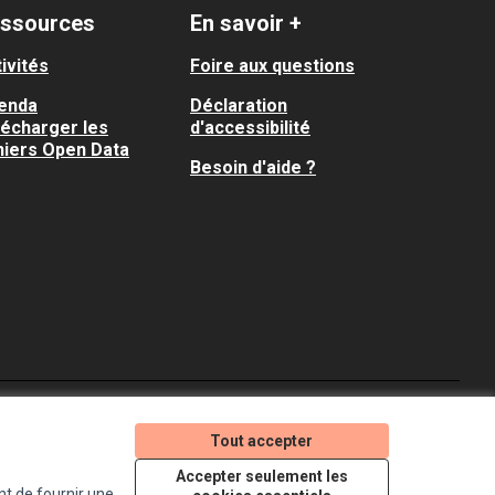
ssources
En savoir +
ivités
Foire aux questions
enda
Déclaration
lécharger les
d'accessibilité
hiers Open Data
Besoin d'aide ?
Je participe ! sur X
Je participe ! sur Faceboo
Je participe ! sur In
Tout accepter
(Lien externe)
(Lien externe)
(Lien externe)
Accepter seulement les
nt de fournir une