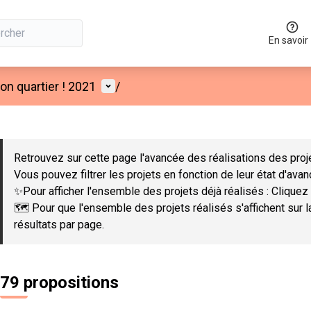
En savoir
Menu utilisateur
n quartier ! 2021
/
 la carte
 suivant est une carte qui présente les éléments de cette page co
Retrouvez sur cette page l'avancée des réalisations des proje
Vous pouvez filtrer les projets en fonction de leur état d'ava
✨Pour afficher l'ensemble des projets déjà réalisés : Cliquez 
🗺️ Pour que l'ensemble des projets réalisés s'affichent sur 
résultats par page.
79 propositions