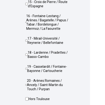
15 - Croix de Pierre / Route
d'Espagne
16 - Fontaine-Lestang /
Arènes / Bagatelle / Papus /
Tabar / Bordelongue /
Mermoz / La Faourette
17 - Mirail-Université /
Reynerie / Bellefontaine
18 - Lardenne / Pradettes /
Basso-Cambo
19 - Casselardit / Fontaine-
Bayonne / Cartoucherie
20 - Arènes Romaines /
Ancely / Saint-Martin du
Touch / Purpan
Hors Toulouse