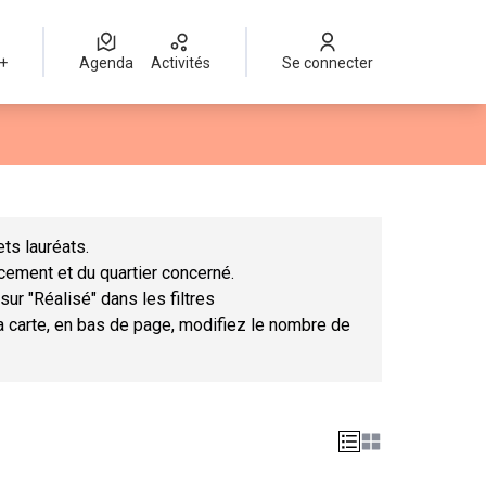
 +
Agenda
Activités
Se connecter
Leaflet
|
©
OpenStreetMap
contributors
mme des points de carte. L'élément peut être utilisé avec un lect
ts lauréats.
ncement et du quartier concerné.
sur "Réalisé" dans les filtres
la carte, en bas de page, modifiez le nombre de