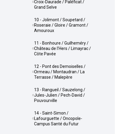
Croix-Daurade / Paléficat /
Grand Selve
10 - Jolimont / Soupetard /
Roseraie / Gloire / Gramont /
Amouroux
11 - Bonhoure / Guilheméry /
Château de l'Hers / Limayrac /
Côte Pavée
12 - Pont des Demoiselles /
Ormeau / Montaudran / La
Terrasse / Malepère
13 - Rangueil / Sauzelong /
Jules-Julien / Pech-David /
Pouvourville
14 - Saint-Simon /
Lafourguette / Oncopole-
Campus Santé du Futur