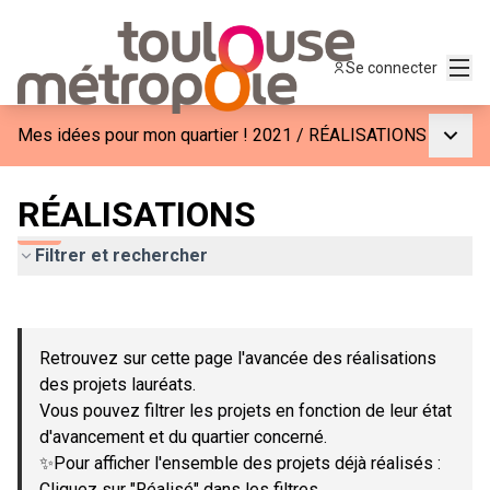
Menu
Se connecter
Menu p
Mes idées pour mon quartier ! 2021
/
RÉALISATIONS
RÉALISATIONS
Filtrer et rechercher
Passer la carte
Leaflet
|
©
OpenStreetMap
contributors
L'élément suivant est une carte qui présente les éléments de c
+
Retrouvez sur cette page l'avancée des réalisations
−
des projets lauréats.
Vous pouvez filtrer les projets en fonction de leur état
d'avancement et du quartier concerné.
✨Pour afficher l'ensemble des projets déjà réalisés :
Cliquez sur "Réalisé" dans les filtres