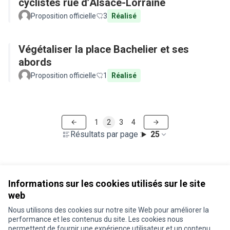
cyclistes rue d’Alsace-Lorraine
Proposition officielle
3
Réalisé
Végétaliser la place Bachelier et ses
abords
Proposition officielle
1
Réalisé
1
2
3
4
Résultats par page :
25
Voir toutes les propositions retirées
Informations sur les cookies utilisés sur le site
web
Nous utilisons des cookies sur notre site Web pour améliorer la
Conditions d'utilisation
performance et les contenus du site. Les cookies nous
Paramètres des cookies
permettent de fournir une expérience utilisateur et un contenu