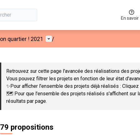
En savoir
Menu utilisateur
n quartier ! 2021
/
 la carte
 suivant est une carte qui présente les éléments de cette page co
Retrouvez sur cette page l'avancée des réalisations des proje
Vous pouvez filtrer les projets en fonction de leur état d'ava
✨Pour afficher l'ensemble des projets déjà réalisés : Cliquez 
🗺️ Pour que l'ensemble des projets réalisés s'affichent sur 
résultats par page.
79 propositions