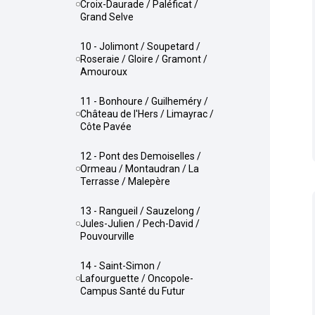
Croix-Daurade / Paléficat /
Grand Selve
10 - Jolimont / Soupetard /
Roseraie / Gloire / Gramont /
Amouroux
11 - Bonhoure / Guilheméry /
Château de l'Hers / Limayrac /
Côte Pavée
12 - Pont des Demoiselles /
Ormeau / Montaudran / La
Terrasse / Malepère
13 - Rangueil / Sauzelong /
Jules-Julien / Pech-David /
Pouvourville
14 - Saint-Simon /
Lafourguette / Oncopole-
Campus Santé du Futur