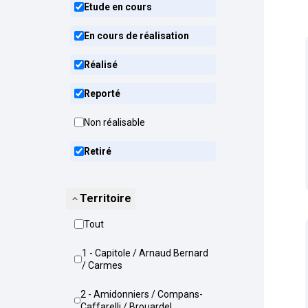
Etude en cours
En cours de réalisation
Réalisé
Reporté
Non réalisable
Retiré
Territoire
Tout
1 - Capitole / Arnaud Bernard
/ Carmes
2 - Amidonniers / Compans-
Caffarelli / Brouardel