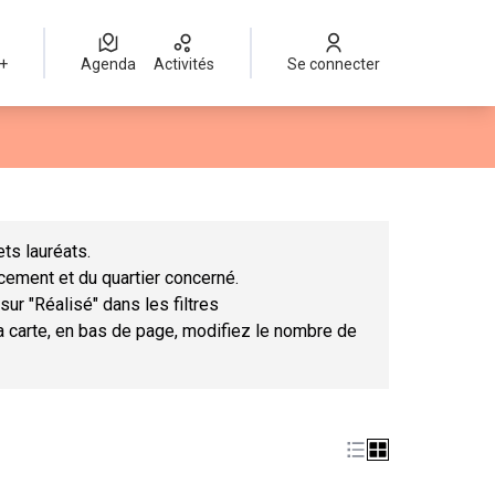
 +
Agenda
Activités
Se connecter
Leaflet
|
©
OpenStreetMap
contributors
mme des points de carte. L'élément peut être utilisé avec un lect
ts lauréats.
ncement et du quartier concerné.
sur "Réalisé" dans les filtres
la carte, en bas de page, modifiez le nombre de