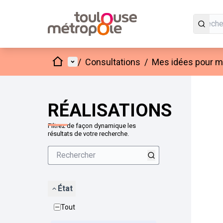
Accueil
Menu principal
/
Consultations
/
Mes idées pour mo
Passer
L'élément
+
−
RÉALISATIONS
Filtrez de façon dynamique les
résultats de votre recherche.
État
Tout