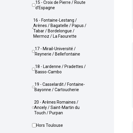
15 - Croix de Pierre / Route
d'Espagne
16 - Fontaine-Lestang /
Arènes / Bagatelle / Papus /
Tabar / Bordelongue /
Mermoz / La Faourette
17 - Mirail-Université /
Reynerie / Bellefontaine
18 - Lardenne / Pradettes /
Basso-Cambo
19 - Casselardit / Fontaine-
Bayonne / Cartoucherie
20 - Arènes Romaines /
Ancely / Saint-Martin du
Touch / Purpan
Hors Toulouse