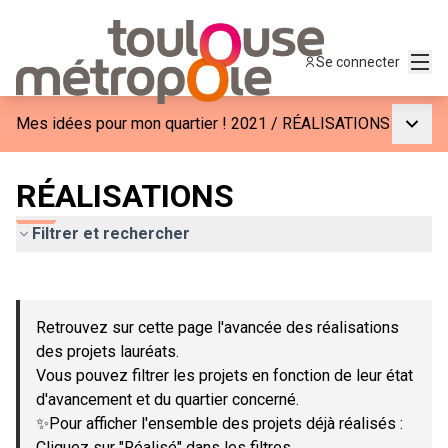
Menu
Se connecter
Menu p
Mes idées pour mon quartier ! 2021
/
RÉALISATIONS
RÉALISATIONS
Filtrer et rechercher
Passer la carte
Leaflet
|
©
OpenStreetMap
contributors
L'élément suivant est une carte qui présente les éléments de c
+
Retrouvez sur cette page l'avancée des réalisations
−
des projets lauréats.
Vous pouvez filtrer les projets en fonction de leur état
d'avancement et du quartier concerné.
✨Pour afficher l'ensemble des projets déjà réalisés :
Cliquez sur "Réalisé" dans les filtres