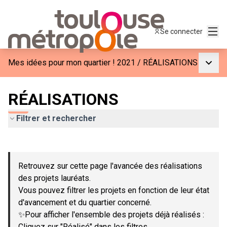
Menu
Se connecter
Menu p
Mes idées pour mon quartier ! 2021
/
RÉALISATIONS
RÉALISATIONS
Filtrer et rechercher
Passer la carte
Leaflet
|
©
OpenStreetMap
contributors
L'élément suivant est une carte qui présente les éléments de c
+
Retrouvez sur cette page l'avancée des réalisations
−
des projets lauréats.
Vous pouvez filtrer les projets en fonction de leur état
d'avancement et du quartier concerné.
✨Pour afficher l'ensemble des projets déjà réalisés :
Cliquez sur "Réalisé" dans les filtres