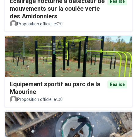
Éclairage nocturne à détecteur de
Réalisé
mouvements sur la coulée verte
des Amidonniers
Proposition officielle
0
Equipement sportif au parc de la
Réalisé
Maourine
Proposition officielle
0