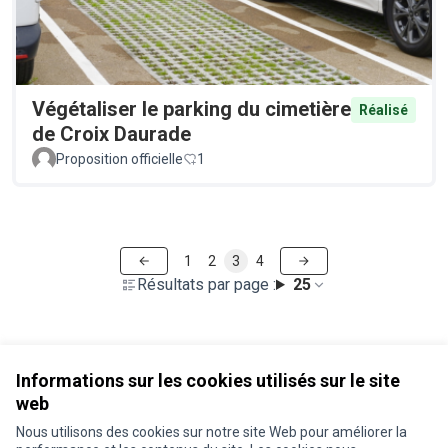
Végétaliser le parking du cimetière
Réalisé
de Croix Daurade
Proposition officielle
1
1
2
3
4
Résultats par page :
25
Voir toutes les propositions retirées
Informations sur les cookies utilisés sur le site
web
Nous utilisons des cookies sur notre site Web pour améliorer la
Conditions d'utilisation