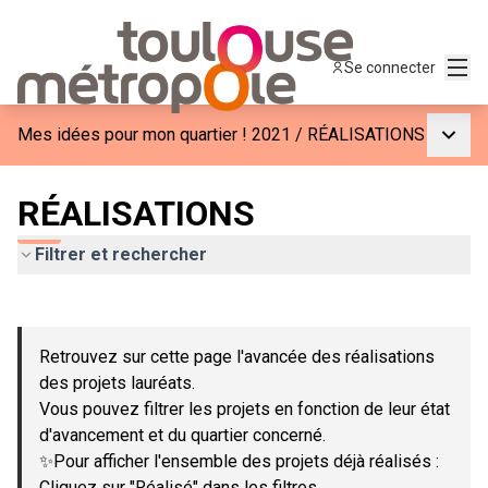
Menu
Se connecter
Menu p
Mes idées pour mon quartier ! 2021
/
RÉALISATIONS
RÉALISATIONS
Filtrer et rechercher
Passer la carte
Leaflet
|
©
OpenStreetMap
contributors
L'élément suivant est une carte qui présente les éléments de c
+
Retrouvez sur cette page l'avancée des réalisations
−
des projets lauréats.
Vous pouvez filtrer les projets en fonction de leur état
d'avancement et du quartier concerné.
✨Pour afficher l'ensemble des projets déjà réalisés :
Cliquez sur "Réalisé" dans les filtres