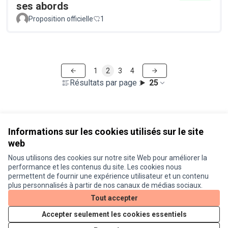
ses abords
Proposition officielle
1
1
2
3
4
Résultats par page :
25
Voir toutes les propositions retirées
Informations sur les cookies utilisés sur le site
web
Nous utilisons des cookies sur notre site Web pour améliorer la
Conditions d'utilisation
performance et les contenus du site. Les cookies nous
Paramètres des cookies
permettent de fournir une expérience utilisateur et un contenu
Je participe ! sur X
Je participe ! sur Facebook
Je participe ! sur Instagram
plus personnalisés à partir de nos canaux de médias sociaux.
(Lien externe)
(Lien externe)
(Lien externe)
Tout accepter
Accepter seulement les cookies essentiels
Licence Cre
(Lien extern