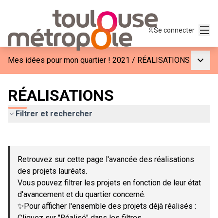
Menu
Se connecter
Menu p
Mes idées pour mon quartier ! 2021
/
RÉALISATIONS
RÉALISATIONS
Filtrer et rechercher
Passer la carte
Leaflet
|
©
OpenStreetMap
contributors
L'élément suivant est une carte qui présente les éléments de c
+
Retrouvez sur cette page l'avancée des réalisations
−
des projets lauréats.
Vous pouvez filtrer les projets en fonction de leur état
d'avancement et du quartier concerné.
✨Pour afficher l'ensemble des projets déjà réalisés :
Cliquez sur "Réalisé" dans les filtres