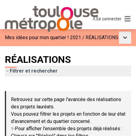
Menu
Se connecter
Menu p
Mes idées pour mon quartier ! 2021
/
RÉALISATIONS
RÉALISATIONS
Filtrer et rechercher
Passer la carte
Leaflet
|
©
OpenStreetMap
contributors
L'élément suivant est une carte qui présente les éléments de c
+
Retrouvez sur cette page l'avancée des réalisations
−
des projets lauréats.
Vous pouvez filtrer les projets en fonction de leur état
d'avancement et du quartier concerné.
✨Pour afficher l'ensemble des projets déjà réalisés :
Cliquez sur "Réalisé" dans les filtres