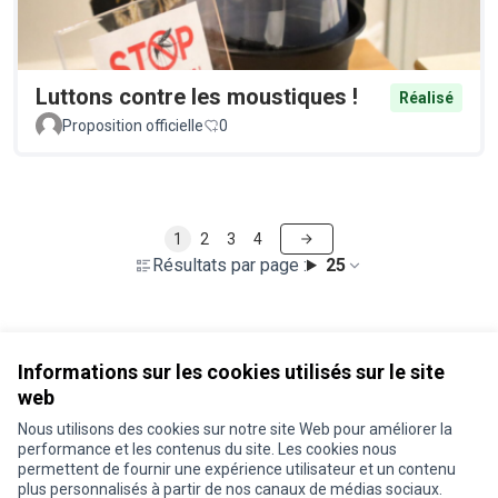
Luttons contre les moustiques !
Réalisé
Proposition officielle
0
1
2
3
4
Résultats par page :
25
Voir toutes les propositions retirées
Informations sur les cookies utilisés sur le site
web
Nous utilisons des cookies sur notre site Web pour améliorer la
Conditions d'utilisation
performance et les contenus du site. Les cookies nous
Paramètres des cookies
permettent de fournir une expérience utilisateur et un contenu
Je participe ! sur X
Je participe ! sur Facebook
Je participe ! sur Instagram
plus personnalisés à partir de nos canaux de médias sociaux.