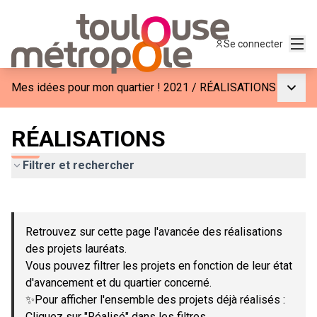
Menu
Se connecter
Menu p
Mes idées pour mon quartier ! 2021
/
RÉALISATIONS
RÉALISATIONS
Filtrer et rechercher
Passer la carte
Leaflet
|
©
OpenStreetMap
contributors
L'élément suivant est une carte qui présente les éléments de c
+
Retrouvez sur cette page l'avancée des réalisations
−
des projets lauréats.
Vous pouvez filtrer les projets en fonction de leur état
d'avancement et du quartier concerné.
✨Pour afficher l'ensemble des projets déjà réalisés :
Cliquez sur "Réalisé" dans les filtres