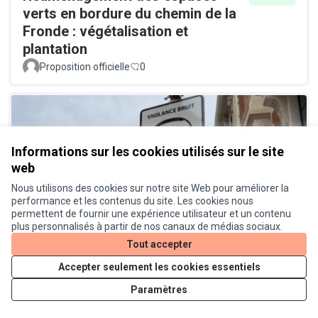
verts en bordure du chemin de la
Fronde : végétalisation et
plantation
Proposition officielle
0
Informations sur les cookies utilisés sur le site
web
Nous utilisons des cookies sur notre site Web pour améliorer la
performance et les contenus du site. Les cookies nous
Un radar pédagogique pour
Réalisé
permettent de fournir une expérience utilisateur et un contenu
connaitre le niveau sonore des
plus personnalisés à partir de nos canaux de médias sociaux.
véhicules
Tout accepter
Proposition officielle
0
Accepter seulement les cookies essentiels
Paramètres