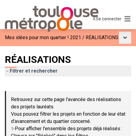
Menu
Se connecter
Menu p
Mes idées pour mon quartier ! 2021
/
RÉALISATIONS
RÉALISATIONS
Filtrer et rechercher
Passer la carte
Leaflet
|
©
OpenStreetMap
contributors
L'élément suivant est une carte qui présente les éléments de c
+
Retrouvez sur cette page l'avancée des réalisations
−
des projets lauréats.
Vous pouvez filtrer les projets en fonction de leur état
d'avancement et du quartier concerné.
✨Pour afficher l'ensemble des projets déjà réalisés :
Cliquez sur "Réalisé" dans les filtres