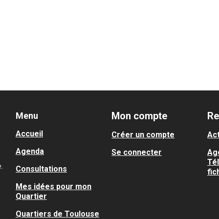
Mon compte
Re
Menu
Accueil
Créer un compte
Act
Agenda
Se connecter
Ag
Té
.
Consultations
fic
Mes idées pour mon
Quartier
Quartiers de Toulouse