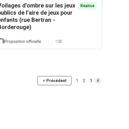
Voilages d’ombre sur les jeux
Réalisé
publics de l’aire de jeux pour
enfants (rue Bertran -
Borderouge)
Proposition officielle
0
Précédent
1
2
3
4