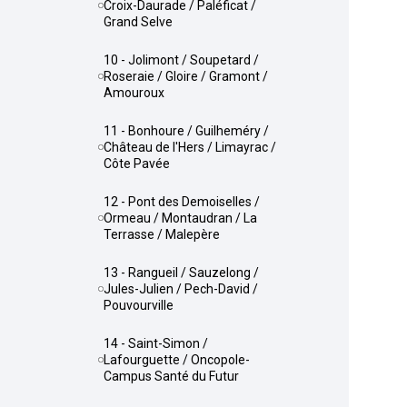
Croix-Daurade / Paléficat /
Grand Selve
10 - Jolimont / Soupetard /
Roseraie / Gloire / Gramont /
Amouroux
11 - Bonhoure / Guilheméry /
Château de l'Hers / Limayrac /
Côte Pavée
12 - Pont des Demoiselles /
Ormeau / Montaudran / La
Terrasse / Malepère
13 - Rangueil / Sauzelong /
Jules-Julien / Pech-David /
Pouvourville
14 - Saint-Simon /
Lafourguette / Oncopole-
Campus Santé du Futur