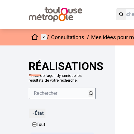
Accueil
Menu principal
/
Consultations
/
Mes idées pour mo
Passer
L'élément
+
−
RÉALISATIONS
Filtrez de façon dynamique les
résultats de votre recherche.
État
Tout