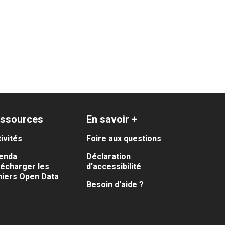
ssources
En savoir +
ivités
Foire aux questions
enda
Déclaration
lécharger les
d'accessibilité
hiers Open Data
Besoin d'aide ?