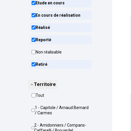
Etude en cours
En cours de réalisation
Réalisé
Reporté
Non réalisable
Retiré
Territoire
Tout
1 - Capitole / Arnaud Bernard
/ Carmes
2 - Amidonniers / Compans-
Caffarelli / Brouardel