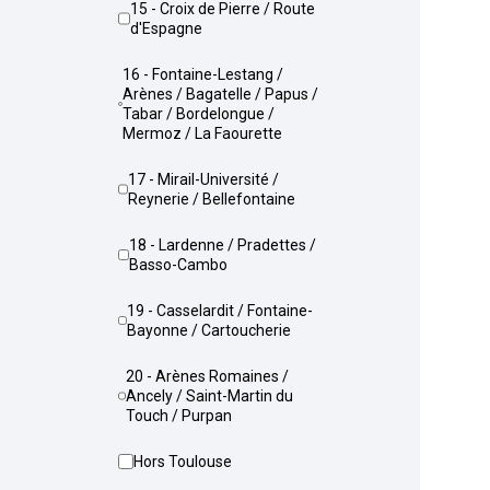
15 - Croix de Pierre / Route
d'Espagne
16 - Fontaine-Lestang /
Arènes / Bagatelle / Papus /
Tabar / Bordelongue /
Mermoz / La Faourette
17 - Mirail-Université /
Reynerie / Bellefontaine
18 - Lardenne / Pradettes /
Basso-Cambo
19 - Casselardit / Fontaine-
Bayonne / Cartoucherie
20 - Arènes Romaines /
Ancely / Saint-Martin du
Touch / Purpan
Hors Toulouse