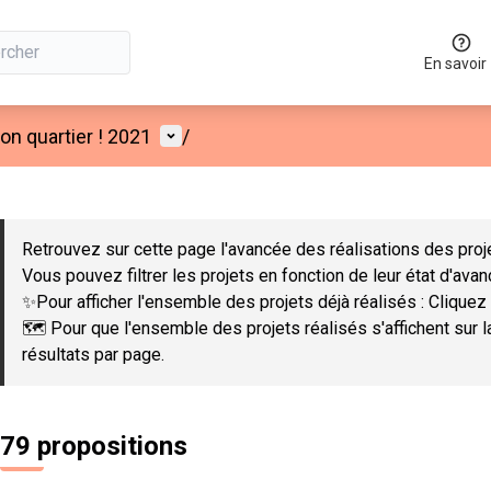
En savoir
Menu utilisateur
n quartier ! 2021
/
 la carte
 suivant est une carte qui présente les éléments de cette page co
Retrouvez sur cette page l'avancée des réalisations des proje
Vous pouvez filtrer les projets en fonction de leur état d'ava
✨Pour afficher l'ensemble des projets déjà réalisés : Cliquez 
🗺️ Pour que l'ensemble des projets réalisés s'affichent sur 
résultats par page.
79 propositions