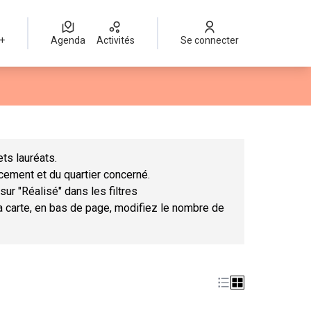
 +
Agenda
Activités
Se connecter
Leaflet
|
©
OpenStreetMap
contributors
mme des points de carte. L'élément peut être utilisé avec un lect
ts lauréats.
ncement et du quartier concerné.
sur "Réalisé" dans les filtres
la carte, en bas de page, modifiez le nombre de