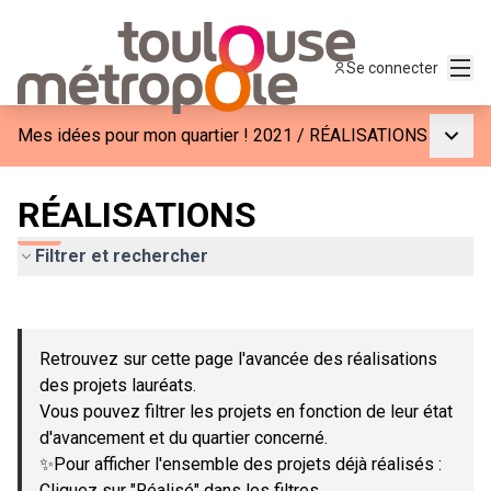
Menu
Se connecter
Menu p
Mes idées pour mon quartier ! 2021
/
RÉALISATIONS
RÉALISATIONS
Filtrer et rechercher
Passer la carte
Leaflet
|
©
OpenStreetMap
contributors
L'élément suivant est une carte qui présente les éléments de c
+
Retrouvez sur cette page l'avancée des réalisations
−
des projets lauréats.
Vous pouvez filtrer les projets en fonction de leur état
d'avancement et du quartier concerné.
✨Pour afficher l'ensemble des projets déjà réalisés :
Cliquez sur "Réalisé" dans les filtres