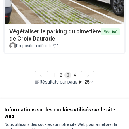
Végétaliser le parking du cimetière
Réalisé
de Croix Daurade
Proposition officielle
1
1
2
3
4
Résultats par page :
25
Voir toutes les propositions retirées
Informations sur les cookies utilisés sur le site
web
Nous utilisons des cookies sur notre site Web pour améliorer la
Conditions d'utilisation