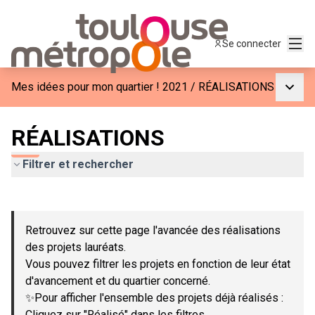
Menu
Se connecter
Menu p
Mes idées pour mon quartier ! 2021
/
RÉALISATIONS
RÉALISATIONS
Filtrer et rechercher
Passer la carte
Leaflet
|
©
OpenStreetMap
contributors
L'élément suivant est une carte qui présente les éléments de c
+
Retrouvez sur cette page l'avancée des réalisations
−
des projets lauréats.
Vous pouvez filtrer les projets en fonction de leur état
d'avancement et du quartier concerné.
✨Pour afficher l'ensemble des projets déjà réalisés :
Cliquez sur "Réalisé" dans les filtres