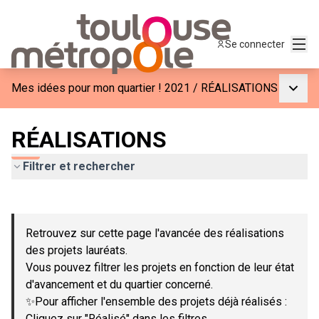
Menu
Se connecter
Menu p
Mes idées pour mon quartier ! 2021
/
RÉALISATIONS
RÉALISATIONS
Filtrer et rechercher
Passer la carte
Leaflet
|
©
OpenStreetMap
contributors
L'élément suivant est une carte qui présente les éléments de c
+
Retrouvez sur cette page l'avancée des réalisations
−
des projets lauréats.
Vous pouvez filtrer les projets en fonction de leur état
d'avancement et du quartier concerné.
✨Pour afficher l'ensemble des projets déjà réalisés :
Cliquez sur "Réalisé" dans les filtres