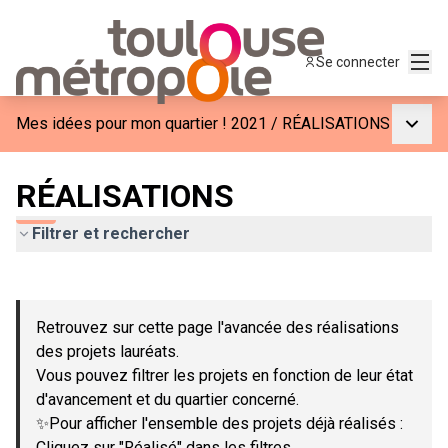
Menu
Se connecter
Menu p
Mes idées pour mon quartier ! 2021
/
RÉALISATIONS
RÉALISATIONS
Filtrer et rechercher
Passer la carte
Leaflet
|
©
OpenStreetMap
contributors
L'élément suivant est une carte qui présente les éléments de c
+
Retrouvez sur cette page l'avancée des réalisations
−
des projets lauréats.
Vous pouvez filtrer les projets en fonction de leur état
d'avancement et du quartier concerné.
✨Pour afficher l'ensemble des projets déjà réalisés :
Cliquez sur "Réalisé" dans les filtres