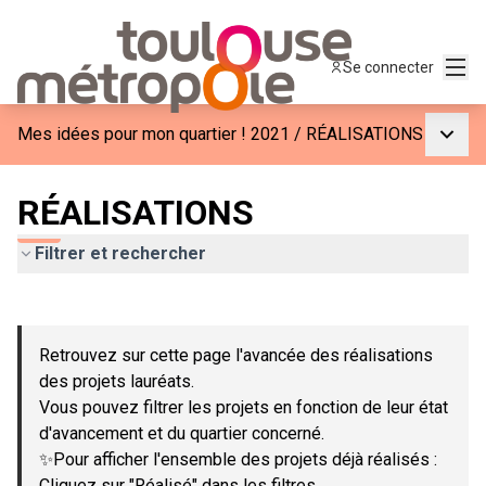
Menu
Se connecter
Menu p
Mes idées pour mon quartier ! 2021
/
RÉALISATIONS
RÉALISATIONS
Filtrer et rechercher
Passer la carte
Leaflet
|
©
OpenStreetMap
contributors
L'élément suivant est une carte qui présente les éléments de c
+
Retrouvez sur cette page l'avancée des réalisations
−
des projets lauréats.
Vous pouvez filtrer les projets en fonction de leur état
d'avancement et du quartier concerné.
✨Pour afficher l'ensemble des projets déjà réalisés :
Cliquez sur "Réalisé" dans les filtres