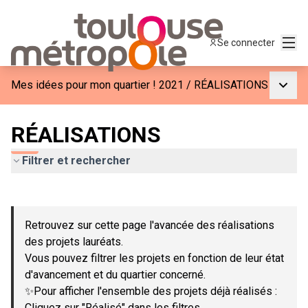
Menu
Se connecter
Menu p
Mes idées pour mon quartier ! 2021
/
RÉALISATIONS
RÉALISATIONS
Filtrer et rechercher
Passer la carte
Leaflet
|
©
OpenStreetMap
contributors
L'élément suivant est une carte qui présente les éléments de c
+
Retrouvez sur cette page l'avancée des réalisations
−
des projets lauréats.
Vous pouvez filtrer les projets en fonction de leur état
d'avancement et du quartier concerné.
✨Pour afficher l'ensemble des projets déjà réalisés :
Cliquez sur "Réalisé" dans les filtres