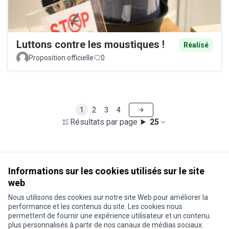
Luttons contre les moustiques !
Réalisé
Proposition officielle
0
1
2
3
4
Résultats par page :
25
Voir toutes les propositions retirées
Informations sur les cookies utilisés sur le site
web
Nous utilisons des cookies sur notre site Web pour améliorer la
Conditions d'utilisation
performance et les contenus du site. Les cookies nous
Paramètres des cookies
permettent de fournir une expérience utilisateur et un contenu
Je participe ! sur X
Je participe ! sur Facebook
Je participe ! sur Instagram
plus personnalisés à partir de nos canaux de médias sociaux.