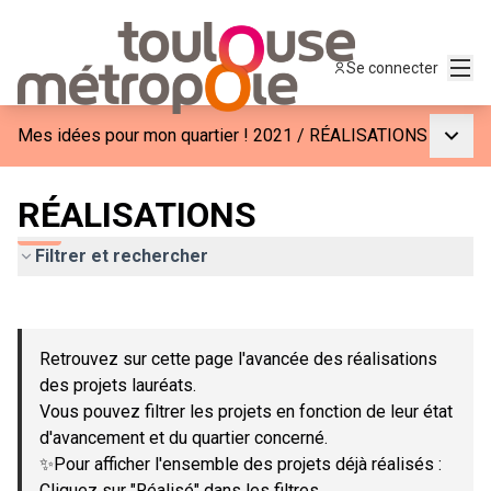
Menu
Se connecter
Menu p
Mes idées pour mon quartier ! 2021
/
RÉALISATIONS
RÉALISATIONS
Filtrer et rechercher
Passer la carte
Leaflet
|
©
OpenStreetMap
contributors
L'élément suivant est une carte qui présente les éléments de c
+
Retrouvez sur cette page l'avancée des réalisations
−
des projets lauréats.
Vous pouvez filtrer les projets en fonction de leur état
d'avancement et du quartier concerné.
✨Pour afficher l'ensemble des projets déjà réalisés :
Cliquez sur "Réalisé" dans les filtres