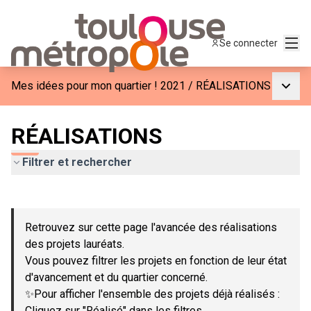
Menu
Se connecter
Menu p
Mes idées pour mon quartier ! 2021
/
RÉALISATIONS
RÉALISATIONS
Filtrer et rechercher
Passer la carte
Leaflet
|
©
OpenStreetMap
contributors
L'élément suivant est une carte qui présente les éléments de c
+
Retrouvez sur cette page l'avancée des réalisations
−
des projets lauréats.
Vous pouvez filtrer les projets en fonction de leur état
d'avancement et du quartier concerné.
✨Pour afficher l'ensemble des projets déjà réalisés :
Cliquez sur "Réalisé" dans les filtres