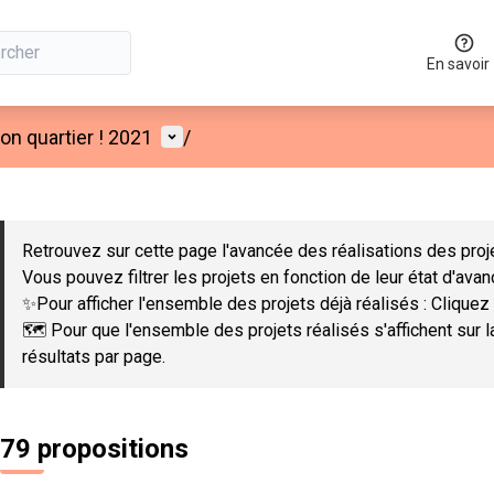
En savoir
Menu utilisateur
n quartier ! 2021
/
 la carte
 suivant est une carte qui présente les éléments de cette page co
Retrouvez sur cette page l'avancée des réalisations des proje
Vous pouvez filtrer les projets en fonction de leur état d'ava
✨Pour afficher l'ensemble des projets déjà réalisés : Cliquez 
🗺️ Pour que l'ensemble des projets réalisés s'affichent sur 
résultats par page.
79 propositions