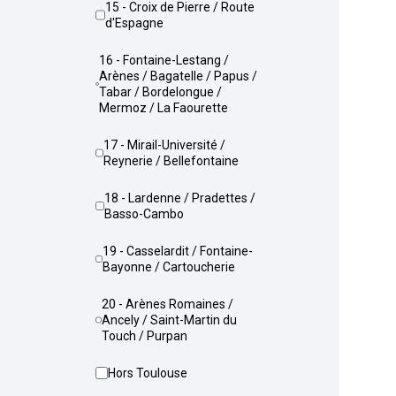
15 - Croix de Pierre / Route
d'Espagne
16 - Fontaine-Lestang /
Arènes / Bagatelle / Papus /
Tabar / Bordelongue /
Mermoz / La Faourette
17 - Mirail-Université /
Reynerie / Bellefontaine
18 - Lardenne / Pradettes /
Basso-Cambo
19 - Casselardit / Fontaine-
Bayonne / Cartoucherie
20 - Arènes Romaines /
Ancely / Saint-Martin du
Touch / Purpan
Hors Toulouse