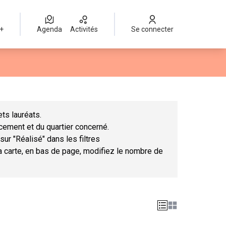
 +
Agenda
Activités
Se connecter
Leaflet
|
©
OpenStreetMap
contributors
mme des points de carte. L'élément peut être utilisé avec un lect
ts lauréats.
ncement et du quartier concerné.
sur "Réalisé" dans les filtres
la carte, en bas de page, modifiez le nombre de