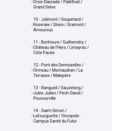
Croix-Daurade / Paléficat /
Grand Selve
10 - Jolimont / Soupetard /
Roseraie / Gloire / Gramont /
Amouroux
11 - Bonhoure / Guilheméry /
Château de l'Hers / Limayrac /
Côte Pavée
12 - Pont des Demoiselles /
Ormeau / Montaudran / La
Terrasse / Malepère
13 - Rangueil / Sauzelong /
Jules-Julien / Pech-David /
Pouvourville
14 - Saint-Simon /
Lafourguette / Oncopole-
Campus Santé du Futur