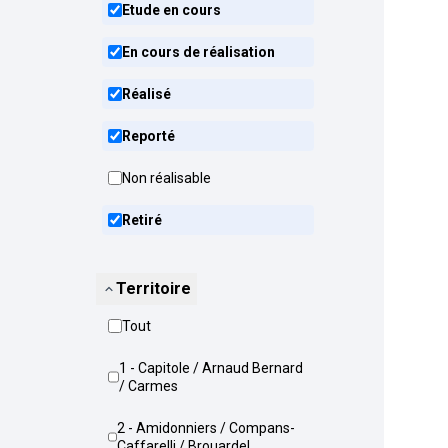
Etude en cours
En cours de réalisation
Réalisé
Reporté
Non réalisable
Retiré
Territoire
Tout
1 - Capitole / Arnaud Bernard
/ Carmes
2 - Amidonniers / Compans-
Caffarelli / Brouardel