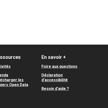
ssources
En savoir +
ivités
Foire aux questions
enda
Déclaration
lécharger les
d'accessibilité
hiers Open Data
Besoin d'aide ?