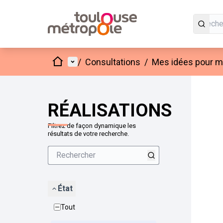
Accueil
Menu principal
/
Consultations
/
Mes idées pour mo
Passer
L'élément
+
−
RÉALISATIONS
Filtrez de façon dynamique les
résultats de votre recherche.
État
Tout