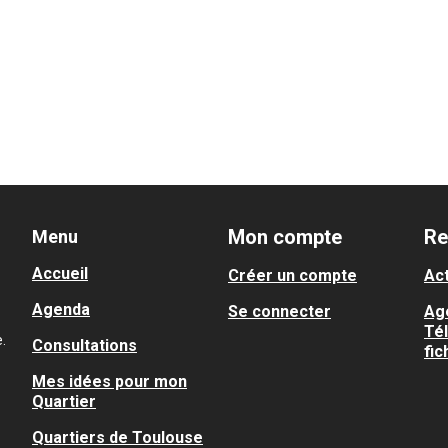
Mon compte
Re
Menu
Accueil
Créer un compte
Act
Agenda
Se connecter
Ag
Té
.
Consultations
fic
Mes idées pour mon
Quartier
Quartiers de Toulouse