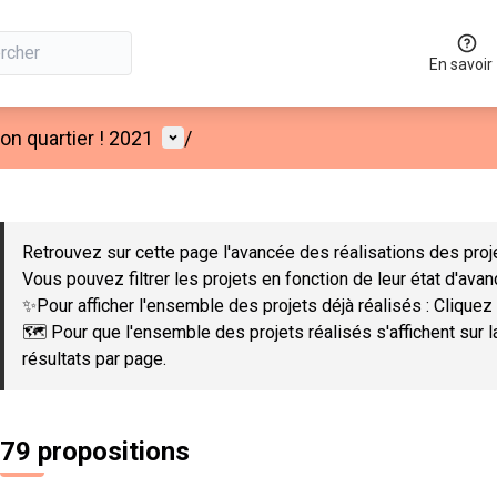
En savoir
Menu utilisateur
n quartier ! 2021
/
 la carte
 suivant est une carte qui présente les éléments de cette page co
Retrouvez sur cette page l'avancée des réalisations des proje
Vous pouvez filtrer les projets en fonction de leur état d'ava
✨Pour afficher l'ensemble des projets déjà réalisés : Cliquez 
🗺️ Pour que l'ensemble des projets réalisés s'affichent sur 
résultats par page.
79 propositions