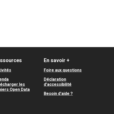
ssources
En savoir +
ivités
Foire aux questions
enda
Déclaration
lécharger les
d'accessibilité
hiers Open Data
Besoin d'aide ?