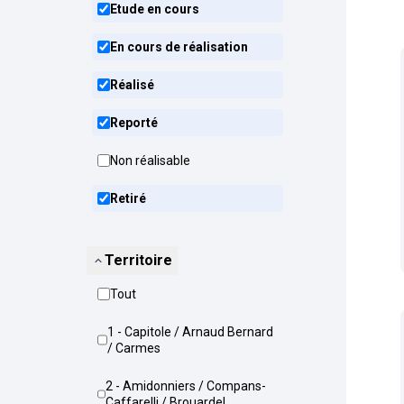
Etude en cours
En cours de réalisation
Réalisé
Reporté
Non réalisable
Retiré
Territoire
Tout
1 - Capitole / Arnaud Bernard
/ Carmes
2 - Amidonniers / Compans-
Caffarelli / Brouardel