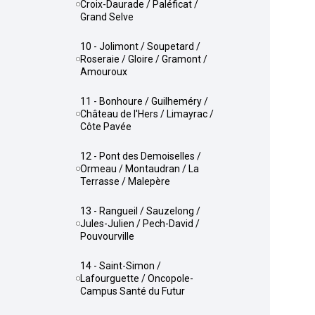
Croix-Daurade / Paléficat /
Grand Selve
10 - Jolimont / Soupetard /
Roseraie / Gloire / Gramont /
Amouroux
11 - Bonhoure / Guilheméry /
Château de l'Hers / Limayrac /
Côte Pavée
12 - Pont des Demoiselles /
Ormeau / Montaudran / La
Terrasse / Malepère
13 - Rangueil / Sauzelong /
Jules-Julien / Pech-David /
Pouvourville
14 - Saint-Simon /
Lafourguette / Oncopole-
Campus Santé du Futur