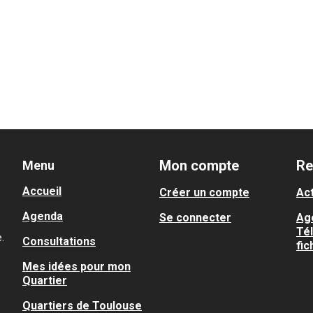
Mon compte
Re
Menu
Accueil
Créer un compte
Act
Agenda
Se connecter
Ag
Té
.
Consultations
fic
Mes idées pour mon
Quartier
Quartiers de Toulouse