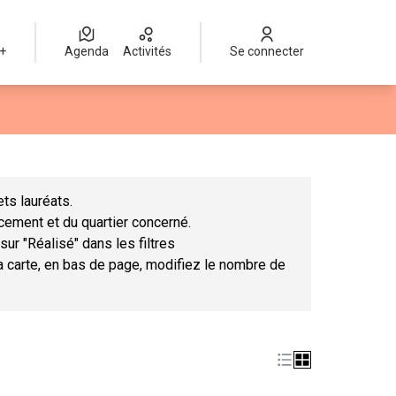
 +
Agenda
Activités
Se connecter
Leaflet
|
©
OpenStreetMap
contributors
mme des points de carte. L'élément peut être utilisé avec un lect
ts lauréats.
ncement et du quartier concerné.
sur "Réalisé" dans les filtres
la carte, en bas de page, modifiez le nombre de