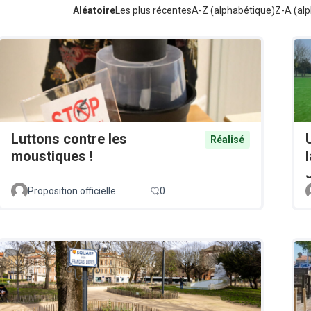
Aléatoire
Les plus récentes
A-Z (alphabétique)
Z-A (alp
Luttons contre les
Réalisé
moustiques !
Proposition officielle
0