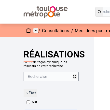
Accueil
Menu principal
/
Consultations
/
Mes idées pour mo
Passer
L'élément
+
−
RÉALISATIONS
Filtrez de façon dynamique les
résultats de votre recherche.
État
Tout