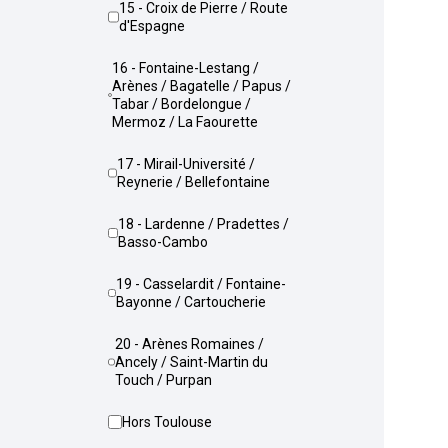
15 - Croix de Pierre / Route
d'Espagne
16 - Fontaine-Lestang /
Arènes / Bagatelle / Papus /
Tabar / Bordelongue /
Mermoz / La Faourette
17 - Mirail-Université /
Reynerie / Bellefontaine
18 - Lardenne / Pradettes /
Basso-Cambo
19 - Casselardit / Fontaine-
Bayonne / Cartoucherie
20 - Arènes Romaines /
Ancely / Saint-Martin du
Touch / Purpan
Hors Toulouse